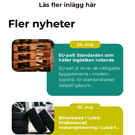
Läs fler inlägg här
Fler nyheter
04. aug
EU-pall: Standarden som
håller logistiken rullande
EU-pall är en av de viktigaste
byggstenarna i modern
logistik. En standardiserad
lastpall g&oum...
02. aug
Bilverkstad i Luleå:
Professionell
motoroptimering i Luleå för
maximal prestanda