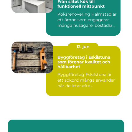
Från slitet kök till
funktionell mittpunkt
Köksrenovering Halmstad är
ett ämne som engagerar
många husägare, bostadsr...
12. jun
Byggföretag i Eskilstuna
som förenar kvalitet och
hållbarhet
Byggföretag Eskilstuna är
ett sökord många använder
när de letar efte...