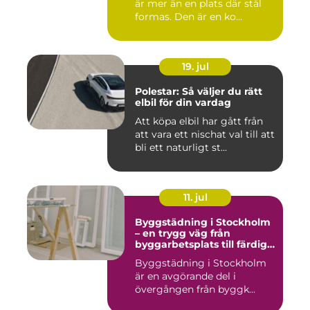
är mer än en plats där stål
formas. Den är en ko...
19. jul
Polestar: Så väljer du rätt
elbil för din vardag
Att köpa elbil har gått från
att vara ett nischat val till att
bli ett naturligt st...
11. jul
Byggstädning i Stockholm
– en trygg väg från
byggarbetsplats till färdig
miljö
Byggstädning i Stockholm
är en avgörande del i
övergången från byggk...