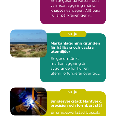
En fungerande vatten- och
värmeanläggning märks
knappt i vardagen. Allt bara
rullar på, kranen ger v...
30. jul
Markanläggning grunden
för hållbara och vackra
utemiljöer
En genomtänkt
markanläggning är
avgörande för hur en
utemiljö fungerar över tid.
Oavsett om det hand...
30. jul
Smidesverkstad: Hantverk,
precision och formbart stål
En smidesverkstad Uppsala