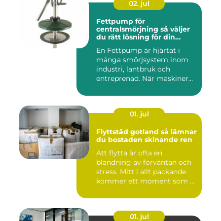
02. jul
Fettpump för
centralsmörjning så väljer
du rätt lösning för din
utrustning
En Fettpump är hjärtat i
många smörjsystem inom
industri, lantbruk och
entreprenad. När maskiner
går...
01. jul
Flyttstäd gotland så lämnar
du bostaden skinande ren
Att flytta är ofta en
blandning av förväntan och
stress. Mitt i allt packande
kommer ett moment som ...
01. jul