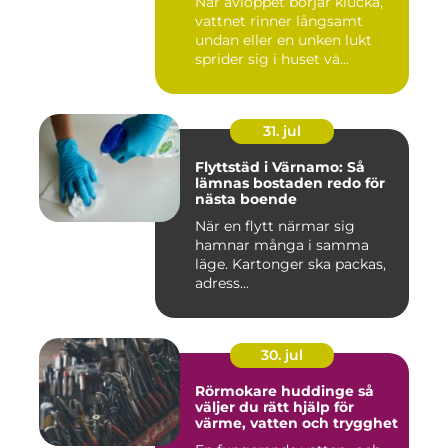
När avloppet börjar klucka,
vattnet rinner långsamt
undan eller en unken lukt
sprider sig i huset vä...
31. jul
Flyttstäd i Värnamo: Så
lämnas bostaden redo för
nästa boende
När en flytt närmar sig
hamnar många i samma
läge. Kartonger ska packas,
adress...
30. jul
Rörmokare huddinge så
väljer du rätt hjälp för
värme, vatten och trygghet