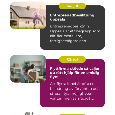
04. jul
Entreprenadbesiktning
uppsala
Entreprenadbesiktning
Uppsala är ett begrepp som
allt fler beställare,
fastighetsägare och
privatper...
02. jul
Flyttfirma skövde så väljer
du rätt hjälp för en smidig
flytt
Att flytta innebär ofta en
blandning av förväntan och
stress. Nya möjligheter
väntar, men samtidigt ...