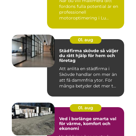
När du vill maximera ditt
fordons fulla potential är en
professionell
motoroptimering i Lu...
01. aug
Städfirma skövde så väljer
du rätt hjälp för hem och
företag
Att anlita en städfirma i
Skövde handlar om mer än
att få dammfria ytor. För
många betyder det mer t...
01. aug
Ved i borlänge smarta val
för värme, komfort och
ekonomi