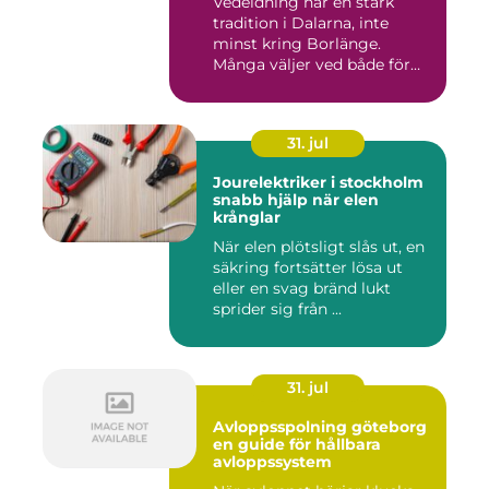
Vedeldning har en stark
tradition i Dalarna, inte
minst kring Borlänge.
Många väljer ved både för
kä...
31. jul
Jourelektriker i stockholm
snabb hjälp när elen
krånglar
När elen plötsligt slås ut, en
säkring fortsätter lösa ut
eller en svag bränd lukt
sprider sig från ...
31. jul
Avloppsspolning göteborg
en guide för hållbara
avloppssystem