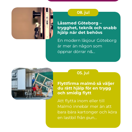
08. jul
Låssmed Göteborg –
trygghet, teknik och snabb
hjälp när det behövs
En modern låsjour Göteborg
är mer än någon som
öppnar dörrar n&...
05. jul
Flyttfirma malmö så väljer
du rätt hjälp för en trygg
och smidig flytt
Att flytta inom eller till
Malmö innebär mer än att
bara bära kartonger och köra
en lastbil från pun...