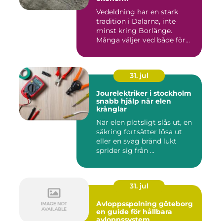
Vedeldning har en stark
tradition i Dalarna, inte
minst kring Borlänge.
Många väljer ved både för
kä...
31. jul
Jourelektriker i stockholm
snabb hjälp när elen
krånglar
När elen plötsligt slås ut, en
säkring fortsätter lösa ut
eller en svag bränd lukt
sprider sig från ...
31. jul
Avloppsspolning göteborg
en guide för hållbara
avloppssystem