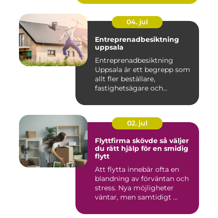
04. jul
Entreprenadbesiktning
uppsala
Entreprenadbesiktning
Uppsala är ett begrepp som
allt fler beställare,
fastighetsägare och
privatper...
02. jul
Flyttfirma skövde så väljer
du rätt hjälp för en smidig
flytt
Att flytta innebär ofta en
blandning av förväntan och
stress. Nya möjligheter
väntar, men samtidigt ...