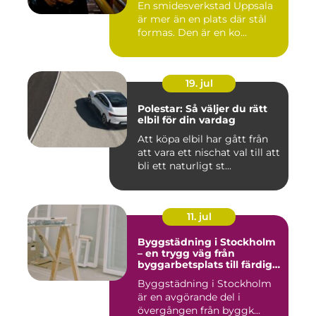
En smidesverkstad Uppsala
är mer än en plats där stål
formas. Den är en ko...
19. jul
Polestar: Så väljer du rätt
elbil för din vardag
Att köpa elbil har gått från
att vara ett nischat val till att
bli ett naturligt st...
11. jul
Byggstädning i Stockholm
– en trygg väg från
byggarbetsplats till färdig
miljö
Byggstädning i Stockholm
är en avgörande del i
övergången från byggk...