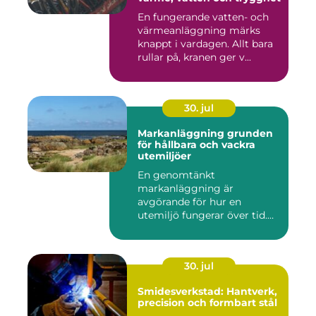
En fungerande vatten- och
värmeanläggning märks
knappt i vardagen. Allt bara
rullar på, kranen ger v...
30. jul
Markanläggning grunden
för hållbara och vackra
utemiljöer
En genomtänkt
markanläggning är
avgörande för hur en
utemiljö fungerar över tid.
Oavsett om det hand...
30. jul
Smidesverkstad: Hantverk,
precision och formbart stål