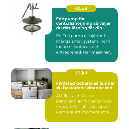
02. jul
Fettpump för
centralsmörjning så väljer
du rätt lösning för din
utrustning
En Fettpump är hjärtat i
många smörjsystem inom
industri, lantbruk och
entreprenad. När maskiner
går...
01. jul
Flyttstäd gotland så lämnar
du bostaden skinande ren
Att flytta är ofta en
blandning av förväntan och
stress. Mitt i allt packande
kommer ett moment som ...