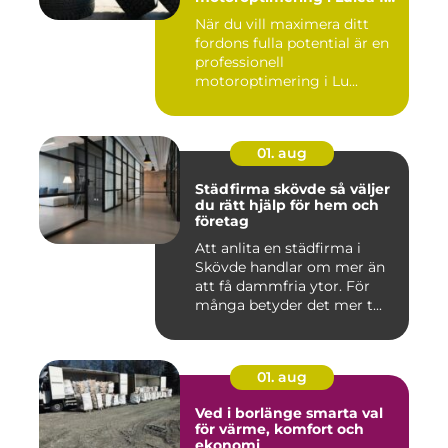
maximal prestanda
När du vill maximera ditt
fordons fulla potential är en
professionell
motoroptimering i Lu...
01. aug
Städfirma skövde så väljer
du rätt hjälp för hem och
företag
Att anlita en städfirma i
Skövde handlar om mer än
att få dammfria ytor. För
många betyder det mer t...
01. aug
Ved i borlänge smarta val
för värme, komfort och
ekonomi