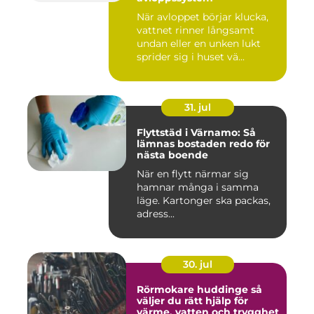
När avloppet börjar klucka,
vattnet rinner långsamt
undan eller en unken lukt
sprider sig i huset vä...
31. jul
Flyttstäd i Värnamo: Så
lämnas bostaden redo för
nästa boende
När en flytt närmar sig
hamnar många i samma
läge. Kartonger ska packas,
adress...
30. jul
Rörmokare huddinge så
väljer du rätt hjälp för
värme, vatten och trygghet