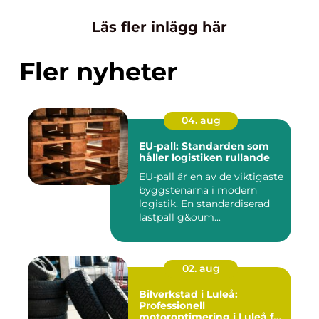
Läs fler inlägg här
Fler nyheter
04. aug
EU-pall: Standarden som
håller logistiken rullande
EU-pall är en av de viktigaste
byggstenarna i modern
logistik. En standardiserad
lastpall g&oum...
02. aug
Bilverkstad i Luleå:
Professionell
motoroptimering i Luleå för