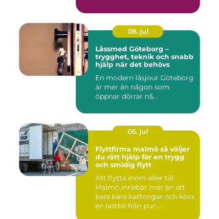
08. jul
Låssmed Göteborg –
trygghet, teknik och snabb
hjälp när det behövs
En modern låsjour Göteborg
är mer än någon som
öppnar dörrar n&...
05. jul
Flyttfirma malmö så väljer
du rätt hjälp för en trygg
och smidig flytt
Att flytta inom eller till
Malmö innebär mer än att
bara bära kartonger och köra
en lastbil från pun...