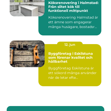
Köksrenovering i Halmstad:
Från slitet kök till
funktionell mittpunkt
Köksrenovering Halmstad är
ett ämne som engagerar
många husägare, bostadsr...
12. jun
Byggföretag i Eskilstuna
som förenar kvalitet och
hållbarhet
Byggföretag Eskilstuna är
ett sökord många använder
när de letar efte...