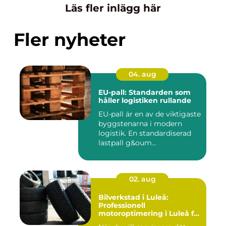
Läs fler inlägg här
Fler nyheter
04. aug
EU-pall: Standarden som
håller logistiken rullande
EU-pall är en av de viktigaste
byggstenarna i modern
logistik. En standardiserad
lastpall g&oum...
02. aug
Bilverkstad i Luleå:
Professionell
motoroptimering i Luleå för
maximal prestanda