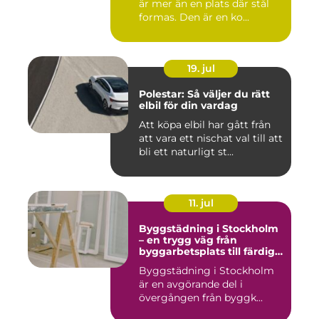
är mer än en plats där stål
formas. Den är en ko...
19. jul
Polestar: Så väljer du rätt
elbil för din vardag
Att köpa elbil har gått från
att vara ett nischat val till att
bli ett naturligt st...
11. jul
Byggstädning i Stockholm
– en trygg väg från
byggarbetsplats till färdig
miljö
Byggstädning i Stockholm
är en avgörande del i
övergången från byggk...