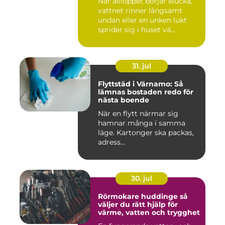
När avloppet börjar klucka,
vattnet rinner långsamt
undan eller en unken lukt
sprider sig i huset vä...
31. jul
Flyttstäd i Värnamo: Så
lämnas bostaden redo för
nästa boende
När en flytt närmar sig
hamnar många i samma
läge. Kartonger ska packas,
adress...
30. jul
Rörmokare huddinge så
väljer du rätt hjälp för
värme, vatten och trygghet