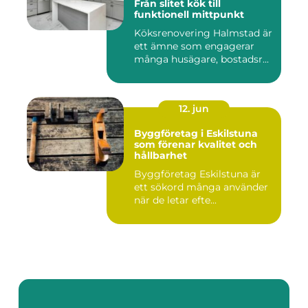
Från slitet kök till
funktionell mittpunkt
Köksrenovering Halmstad är
ett ämne som engagerar
många husägare, bostadsr...
12. jun
Byggföretag i Eskilstuna
som förenar kvalitet och
hållbarhet
Byggföretag Eskilstuna är
ett sökord många använder
när de letar efte...