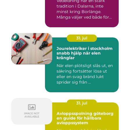
Vedeldning har en stark
tradition i Dalarna, inte
minst kring Borlänge.
Många väljer ved både för
kä...
31. jul
Jourelektriker i stockholm
snabb hjälp när elen
krånglar
När elen plötsligt slås ut, en
säkring fortsätter lösa ut
eller en svag bränd lukt
sprider sig från ...
31. jul
Avloppsspolning göteborg
en guide för hållbara
avloppssystem