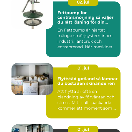
02. jul
Fettpump för
centralsmörjning så väljer
du rätt lösning för din
utrustning
En Fettpump är hjärtat i
många smörjsystem inom
industri, lantbruk och
entreprenad. När maskiner
går...
01. jul
Flyttstäd gotland så lämnar
du bostaden skinande ren
Att flytta är ofta en
blandning av förväntan och
stress. Mitt i allt packande
kommer ett moment som ...
01. jul