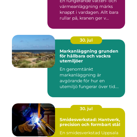
En fungerande vatten- och
värmeanläggning märks
knappt i vardagen. Allt bara
rullar på, kranen ger v...
30. jul
Markanläggning grunden
för hållbara och vackra
utemiljöer
En genomtänkt
markanläggning är
avgörande för hur en
utemiljö fungerar över tid.
Oavsett om det hand...
30. jul
Smidesverkstad: Hantverk,
precision och formbart stål
En smidesverkstad Uppsala