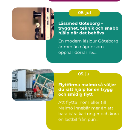
08. jul
Låssmed Göteborg –
trygghet, teknik och snabb
hjälp när det behövs
En modern låsjour Göteborg
är mer än någon som
öppnar dörrar n&...
05. jul
Flyttfirma malmö så väljer
du rätt hjälp för en trygg
och smidig flytt
Att flytta inom eller till
Malmö innebär mer än att
bara bära kartonger och köra
en lastbil från pun...