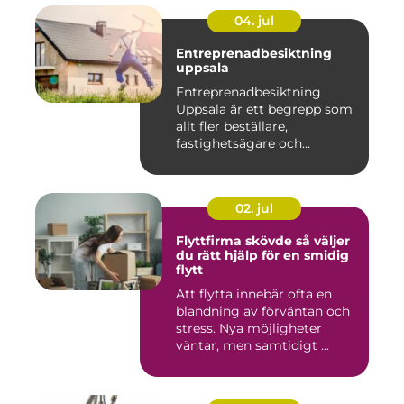
04. jul
Entreprenadbesiktning
uppsala
Entreprenadbesiktning
Uppsala är ett begrepp som
allt fler beställare,
fastighetsägare och
privatper...
02. jul
Flyttfirma skövde så väljer
du rätt hjälp för en smidig
flytt
Att flytta innebär ofta en
blandning av förväntan och
stress. Nya möjligheter
väntar, men samtidigt ...