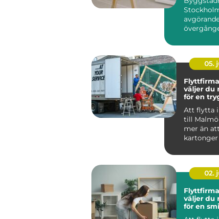
Byggstädn
färdig mil
Stockholm
avgörande 
övergånge
byggk...
05. j
Flyttfirma
väljer du 
för en tr
smidig fly
Att flytta
till Malmö
mer än att
kartonger
lastbil från
02. j
Flyttfirma
väljer du 
för en smi