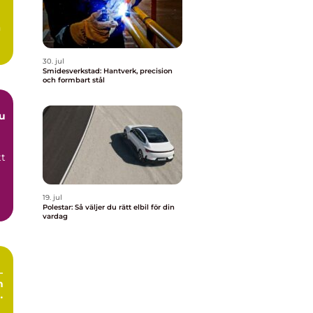
n
30. jul
Smidesverkstad: Hantverk, precision
och formbart stål
du
tt
19. jul
Polestar: Så väljer du rätt elbil för din
vardag
–
h