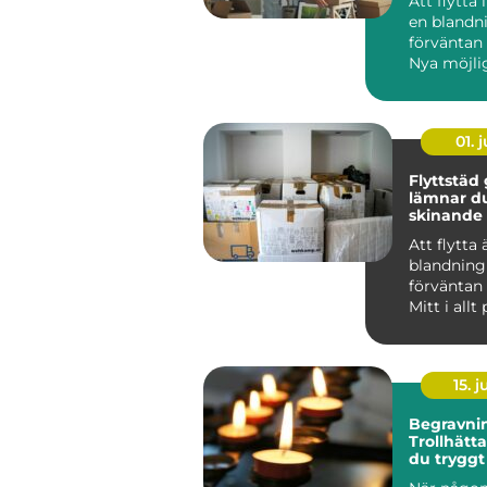
Att flytta
en blandn
förväntan 
Nya möjli
väntar, m
samtidigt .
01. j
Flyttstäd 
lämnar d
skinande
Att flytta 
blandning
förväntan 
Mitt i all
kommer e
som ...
15. j
Begravnin
Trollhätta
du tryggt
någon dö