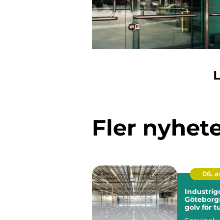
L
Fler nyhet
06. 
Industrigo
Göteborg:
golv för t