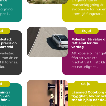
ande
En genomtänkt
ch
markanläggning är
äggning
avgörande för hur e
ppt i
utemiljö fungerar
Allt bara
över tid. Oavsett om
 kranen ger
det hand...
ul
19. jul
rkstad:
Polestar: Så väljer 
 precision
rätt elbil för din
art stål
vardag
verkstad
Att köpa elbil har gå
r mer än en
från att vara ett
stål formas.
nischat val till att bli
o...
ett naturligt st...
ul
08. jul
ning i
Låssmed Göteborg 
m – en
trygghet, teknik oc
 från
snabb hjälp när det
plats till
behövs