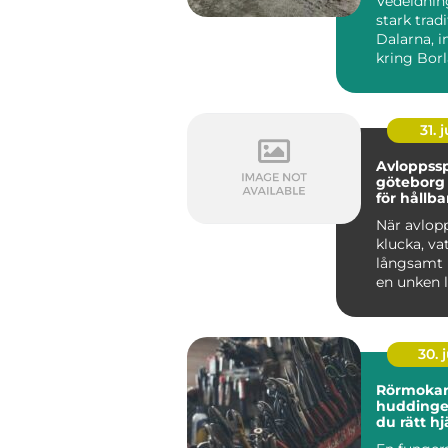
Vedeldnin
stark tradi
Dalarna, i
kring Bor
Många väl
både för kä
31. j
Avloppss
göteborg en guid
för hållba
avloppss
När avlopp
klucka, va
långsamt 
en unken l
sig i huset 
30. j
Rörmoka
huddinge så välj
du rätt hj
värme, va