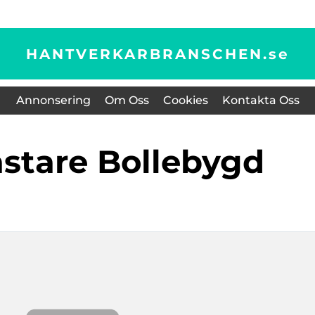
HANTVERKARBRANSCHEN.
se
Annonsering
Om Oss
Cookies
Kontakta Oss
ästare Bollebygd