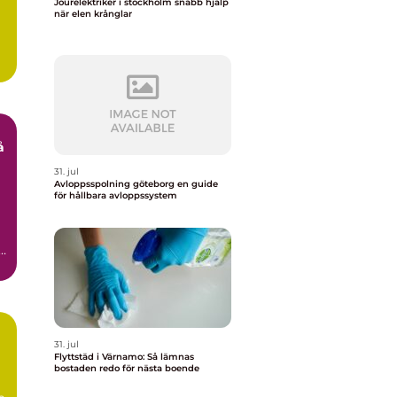
Jourelektriker i stockholm snabb hjälp
när elen krånglar
31. jul
g
Avloppsspolning göteborg en guide
för hållbara avloppssystem
.
31. jul
Flyttstäd i Värnamo: Så lämnas
bostaden redo för nästa boende