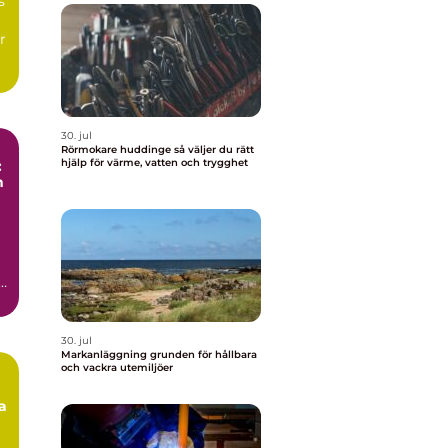
s
r
30. jul
Rörmokare huddinge så väljer du rätt
hjälp för värme, vatten och trygghet
:
n
s,
30. jul
Markanläggning grunden för hållbara
och vackra utemiljöer
a