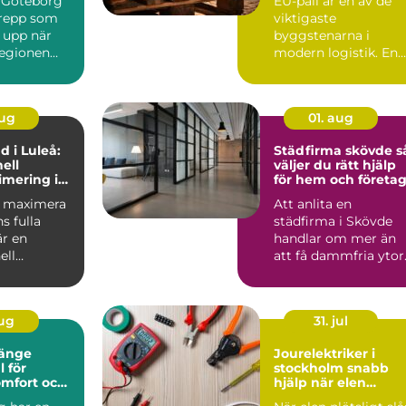
 Göteborg
EU-pall är en av de
grepp som
viktigaste
 upp när
byggstenarna i
regionen
modern logistik. En
standardiserad
lastpall g&oum...
aug
01. aug
d i Luleå:
Städfirma skövde så
ell
väljer du rätt hjälp
mering i
för hem och företa
 maximal
ll maximera
Att anlita en
a
s fulla
städfirma i Skövde
är en
handlar om mer än
ell
att få dammfria ytor
mering i
För många betyder
det mer t...
aug
31. jul
länge
Jourelektriker i
l för
stockholm snabb
omfort och
hjälp när elen
krånglar