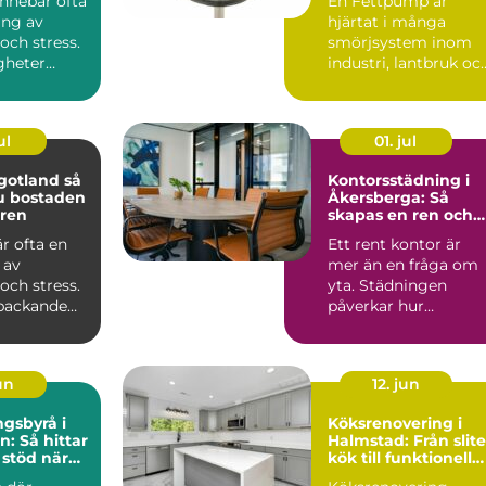
 innebär ofta
En Fettpump är
ing av
hjärtat i många
och stress.
smörjsystem inom
gheter
industri, lantbruk oc
en
entreprenad. När
..
maskiner går...
ul
01. jul
gotland så
Kontorsstädning i
u bostaden
Åkersberga: Så
 ren
skapas en ren och
trivsam arbetsplats
är ofta en
Ett rent kontor är
 av
mer än en fråga om
och stress.
yta. Städningen
t packande
påverkar hur
tt moment
medarb...
un
12. jun
gsbyrå i
Köksrenovering i
n: Så hittar
Halmstad: Från slite
 stöd när
kök till funktionell
r
mittpunkt