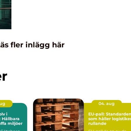
äs fler inlägg här
er
aug
04. aug
lv i
EU-pall: Standarde
 Hållbara
som håller logistike
uffa miljöer
rullande