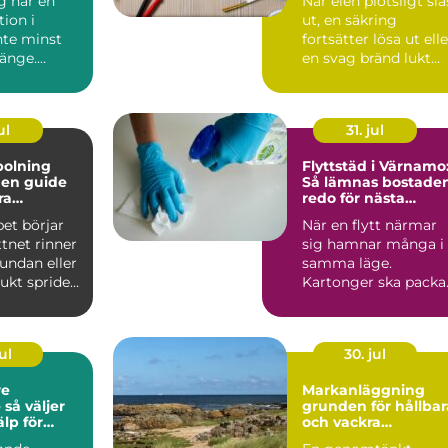
g har en
När elen plötsligt slå
tion i
ut, en säkring
nte minst
fortsätter lösa ut elle
länge.
en svag bränd lukt
jer ved
sprider sig från ...
...
ul
31. jul
polning
Flyttstäd i Värnamo
e
Så lämnas bostade
ra
redo för nästa
ystem
boende
et börjar
När en flytt närmar
ttnet rinner
sig hamnar många i
undan eller
samma läge.
ukt sprider
Kartonger ska packa
vä...
adress...
ul
30. jul
re
Markanläggning
er
grunden för hållbar
älp för
och vackra
tten och
utemiljöer