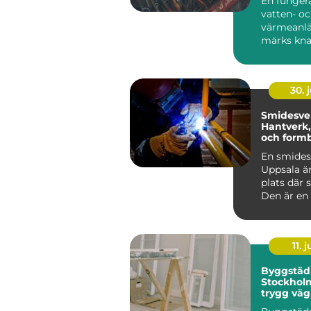
En funger
trygghet
vatten- o
värmeanl
märks kna
vardagen. 
rullar på,
v...
30. j
Smidesve
Hantverk,
och formb
En smides
Uppsala ä
plats där 
Den är en k
11. j
Byggstäd
Stockhol
trygg väg
byggarbets