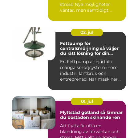
stress. Nya möjligheter
väntar, men samtidigt ...
02. jul
Fettpump för
centralsmörjning så väljer
du rätt lösning för din
utrustning
En Fettpump är hjärtat i
många smörjsystem inom
industri, lantbruk och
entreprenad. När maskiner
går...
01. jul
Flyttstäd gotland så lämnar
du bostaden skinande ren
Att flytta är ofta en
blandning av förväntan och
stress. Mitt i allt packande