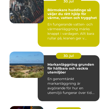
30. jul
Rörmokare huddinge så
väljer du rätt hjälp för
värme, vatten och trygghet
En fungerande vatten- och
värmeanläggning märks
knappt i vardagen. Allt bara
rullar på, kranen ger v...
30. jul
Markanläggning grunden
för hållbara och vackra
utemiljöer
En genomtänkt
markanläggning är
avgörande för hur en
utemiljö fungerar över tid.
Oavsett om det hand...