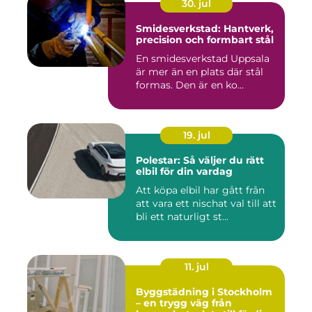
30. jul
Smidesverkstad: Hantverk,
precision och formbart stål
En smidesverkstad Uppsala
är mer än en plats där stål
formas. Den är en ko...
19. jul
Polestar: Så väljer du rätt
elbil för din vardag
Att köpa elbil har gått från
att vara ett nischat val till att
bli ett naturligt st...
11. jul
Byggstädning i Stockholm
– en trygg väg från