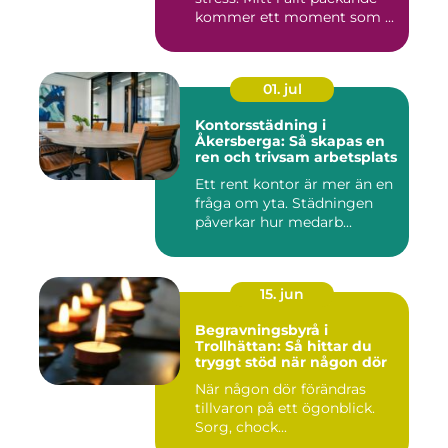
kommer ett moment som ...
01. jul
Kontorsstädning i
Åkersberga: Så skapas en
ren och trivsam arbetsplats
Ett rent kontor är mer än en
fråga om yta. Städningen
påverkar hur medarb...
15. jun
Begravningsbyrå i
Trollhättan: Så hittar du
tryggt stöd när någon dör
När någon dör förändras
tillvaron på ett ögonblick.
Sorg, chock...