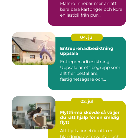
Malmö innebär mer än att
bara bära kartonger och köra
en lastbil från pun...
04. jul
Entreprenadbesiktning
uppsala
Entreprenadbesiktning
Uppsala är ett begrepp som
allt fler beställare,
fastighetsägare och
privatper...
02. jul
Flyttfirma skövde så väljer
du rätt hjälp för en smidig
flytt
Att flytta innebär ofta en
blandning av förväntan och