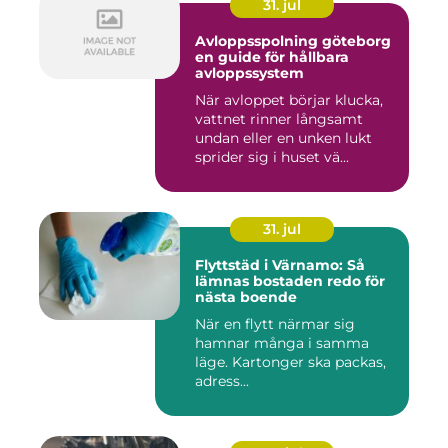
31. jul
Avloppsspolning göteborg
en guide för hållbara
avloppssystem
När avloppet börjar klucka,
vattnet rinner långsamt
undan eller en unken lukt
sprider sig i huset vä...
31. jul
Flyttstäd i Värnamo: Så
lämnas bostaden redo för
nästa boende
När en flytt närmar sig
hamnar många i samma
läge. Kartonger ska packas,
adress...