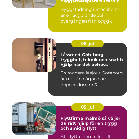
byggarbetsplats till färdig
miljö
Byggstädning i Stockholm
är en avgörande del i
övergången från byggk...
08. jul
Låssmed Göteborg –
trygghet, teknik och snabb
hjälp när det behövs
En modern låsjour Göteborg
är mer än någon som
öppnar dörrar n&...
05. jul
Flyttfirma malmö så väljer
du rätt hjälp för en trygg
och smidig flytt
Att flytta inom eller till