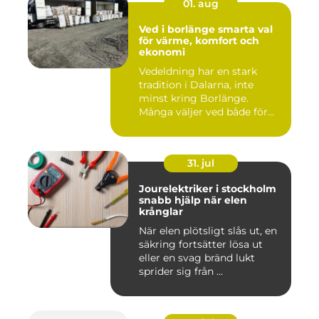
01. aug
Ved i borlänge smarta val
för värme, komfort och
ekonomi
Vedeldning har en stark
tradition i Dalarna, inte
minst kring Borlänge.
Många väljer ved både för
kä...
31. jul
Jourelektriker i stockholm
snabb hjälp när elen
krånglar
När elen plötsligt slås ut, en
säkring fortsätter lösa ut
eller en svag bränd lukt
sprider sig från ...