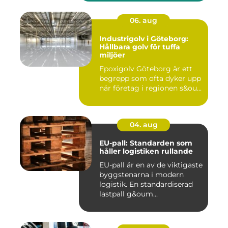
06. aug
Industrigolv i Göteborg:
Hållbara golv för tuffa
miljöer
Epoxigolv Göteborg är ett
begrepp som ofta dyker upp
när företag i regionen s&ou...
04. aug
EU-pall: Standarden som
håller logistiken rullande
EU-pall är en av de viktigaste
byggstenarna i modern
logistik. En standardiserad
lastpall g&oum...