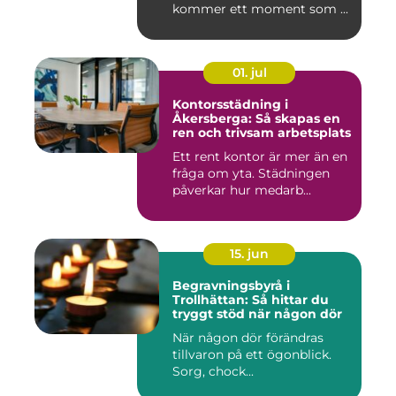
kommer ett moment som ...
01. jul
Kontorsstädning i
Åkersberga: Så skapas en
ren och trivsam arbetsplats
Ett rent kontor är mer än en
fråga om yta. Städningen
påverkar hur medarb...
15. jun
Begravningsbyrå i
Trollhättan: Så hittar du
tryggt stöd när någon dör
När någon dör förändras
tillvaron på ett ögonblick.
Sorg, chock...