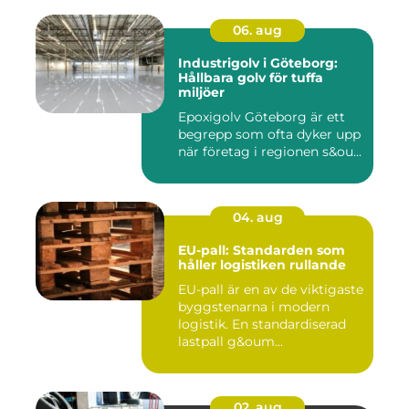
06. aug
Industrigolv i Göteborg:
Hållbara golv för tuffa
miljöer
Epoxigolv Göteborg är ett
begrepp som ofta dyker upp
när företag i regionen s&ou...
04. aug
EU-pall: Standarden som
håller logistiken rullande
EU-pall är en av de viktigaste
byggstenarna i modern
logistik. En standardiserad
lastpall g&oum...
02. aug