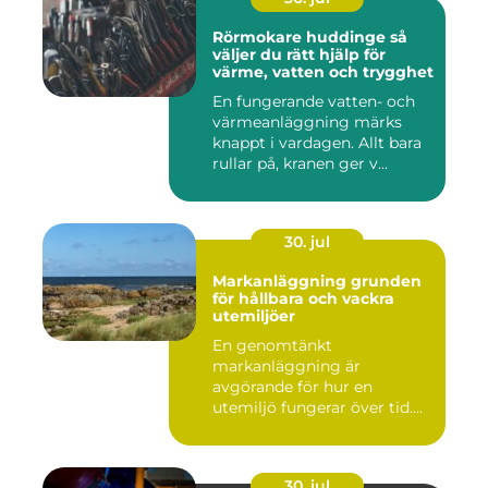
Rörmokare huddinge så
väljer du rätt hjälp för
värme, vatten och trygghet
En fungerande vatten- och
värmeanläggning märks
knappt i vardagen. Allt bara
rullar på, kranen ger v...
30. jul
Markanläggning grunden
för hållbara och vackra
utemiljöer
En genomtänkt
markanläggning är
avgörande för hur en
utemiljö fungerar över tid.
Oavsett om det hand...
30. jul