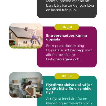
Malmö innebär mer än att
bara bära kartonger och köra
en lastbil från pun...
04. jul
Entreprenadbesiktning
uppsala
Entreprenadbesiktning
Uppsala är ett begrepp som
allt fler beställare,
fastighetsägare och
privatper...
02. jul
Flyttfirma skövde så väljer
du rätt hjälp för en smidig
flytt
Att flytta innebär ofta en
blandning av förväntan och