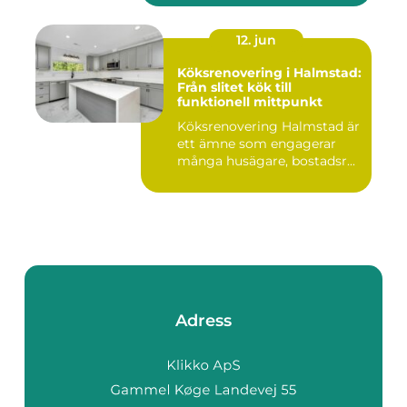
12. jun
Köksrenovering i Halmstad:
Från slitet kök till
funktionell mittpunkt
Köksrenovering Halmstad är
ett ämne som engagerar
många husägare, bostadsr...
Adress