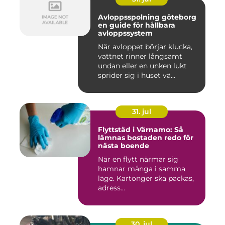
Avloppsspolning göteborg
en guide för hållbara
avloppssystem
När avloppet börjar klucka,
vattnet rinner långsamt
undan eller en unken lukt
sprider sig i huset vä...
31. jul
Flyttstäd i Värnamo: Så
lämnas bostaden redo för
nästa boende
När en flytt närmar sig
hamnar många i samma
läge. Kartonger ska packas,
adress...
30. jul