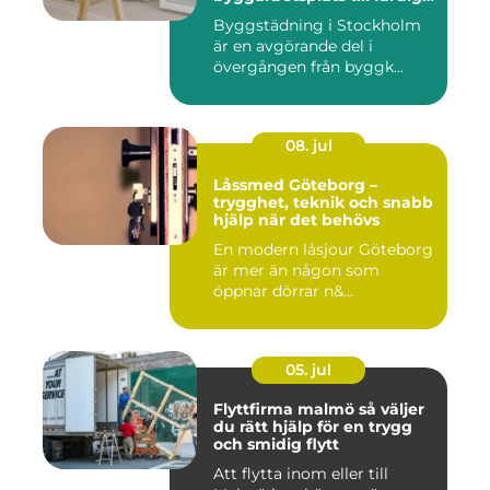
miljö
Byggstädning i Stockholm
är en avgörande del i
övergången från byggk...
08. jul
Låssmed Göteborg –
trygghet, teknik och snabb
hjälp när det behövs
En modern låsjour Göteborg
är mer än någon som
öppnar dörrar n&...
05. jul
Flyttfirma malmö så väljer
du rätt hjälp för en trygg
och smidig flytt
Att flytta inom eller till