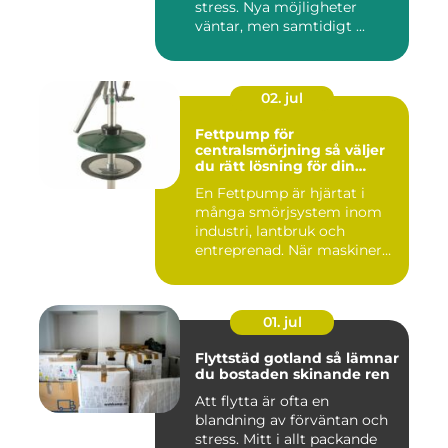
stress. Nya möjligheter
väntar, men samtidigt ...
02. jul
Fettpump för
centralsmörjning så väljer
du rätt lösning för din
utrustning
En Fettpump är hjärtat i
många smörjsystem inom
industri, lantbruk och
entreprenad. När maskiner
går...
01. jul
Flyttstäd gotland så lämnar
du bostaden skinande ren
Att flytta är ofta en
blandning av förväntan och
stress. Mitt i allt packande