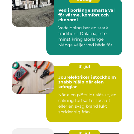
Ved i borlänge smarta val
för värme, komfort och
ekonomi
Vedeldning har en stark
tradition i Dalarna, inte
minst kring Borlänge.
Många väljer ved både för
kä...
31. jul
Jourelektriker i stockholm
snabb hjälp när elen
krånglar
När elen plötsligt slås ut, en
säkring fortsätter lösa ut
eller en svag bränd lukt
sprider sig från ...
31. jul