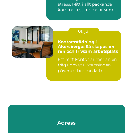
stress. Mitt i allt packande
kommer ett moment som ...
01. jul
Kontorsstädning i
Åkersberga: Så skapas en
ren och trivsam arbetsplats
Ett rent kontor är mer än en
fråga om yta. Städningen
påverkar hur medarb...
Adress