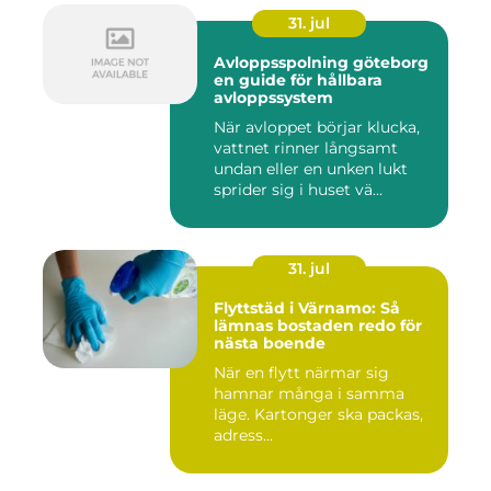
31. jul
Avloppsspolning göteborg
en guide för hållbara
avloppssystem
När avloppet börjar klucka,
vattnet rinner långsamt
undan eller en unken lukt
sprider sig i huset vä...
31. jul
Flyttstäd i Värnamo: Så
lämnas bostaden redo för
nästa boende
När en flytt närmar sig
hamnar många i samma
läge. Kartonger ska packas,
adress...