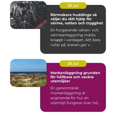
30. jul
Rörmokare huddinge så
väljer du rätt hjälp för
värme, vatten och trygghet
En fungerande vatten- och
värmeanläggning märks
knappt i vardagen. Allt bara
rullar på, kranen ger v...
30. jul
Markanläggning grunden
för hållbara och vackra
utemiljöer
En genomtänkt
markanläggning är
avgörande för hur en
utemiljö fungerar över tid.
Oavsett om det hand...