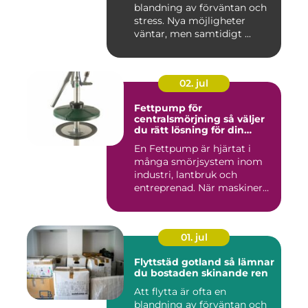
blandning av förväntan och
stress. Nya möjligheter
väntar, men samtidigt ...
02. jul
Fettpump för
centralsmörjning så väljer
du rätt lösning för din
utrustning
En Fettpump är hjärtat i
många smörjsystem inom
industri, lantbruk och
entreprenad. När maskiner
går...
01. jul
Flyttstäd gotland så lämnar
du bostaden skinande ren
Att flytta är ofta en
blandning av förväntan och