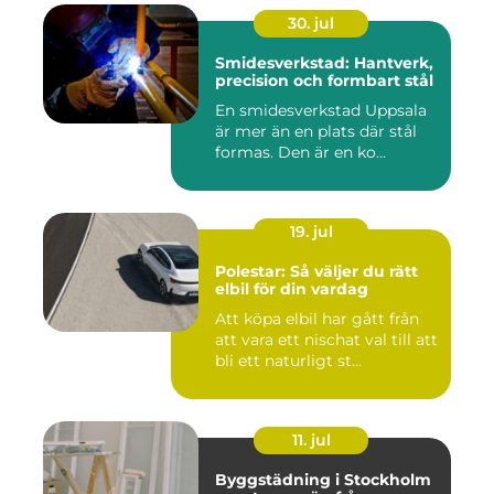
30. jul
Smidesverkstad: Hantverk,
precision och formbart stål
En smidesverkstad Uppsala
är mer än en plats där stål
formas. Den är en ko...
19. jul
Polestar: Så väljer du rätt
elbil för din vardag
Att köpa elbil har gått från
att vara ett nischat val till att
bli ett naturligt st...
11. jul
Byggstädning i Stockholm