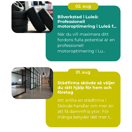
02. aug
Bilverkstad i Luleå:
Professionell
motoroptimering i Luleå för
maximal prestanda
När du vill maximera ditt
fordons fulla potential är en
professionell
motoroptimering i Lu...
01. aug
Städfirma skövde så väljer
du rätt hjälp för hem och
företag
Att anlita en städfirma i
Skövde handlar om mer än
att få dammfria ytor. För
många betyder det mer t...