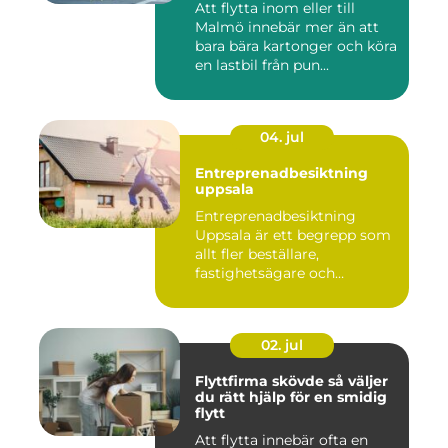
Att flytta inom eller till
Malmö innebär mer än att
bara bära kartonger och köra
en lastbil från pun...
04. jul
Entreprenadbesiktning
uppsala
Entreprenadbesiktning
Uppsala är ett begrepp som
allt fler beställare,
fastighetsägare och
privatper...
02. jul
Flyttfirma skövde så väljer
du rätt hjälp för en smidig
flytt
Att flytta innebär ofta en