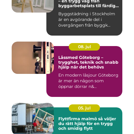
– en trygg väg från
byggarbetsplats till färdig
miljö
Byggstädning i Stockholm
är en avgörande del i
övergången från byggk...
08. jul
Låssmed Göteborg –
trygghet, teknik och snabb
hjälp när det behövs
En modern låsjour Göteborg
är mer än någon som
öppnar dörrar n&...
05. jul
Flyttfirma malmö så väljer
du rätt hjälp för en trygg
och smidig flytt