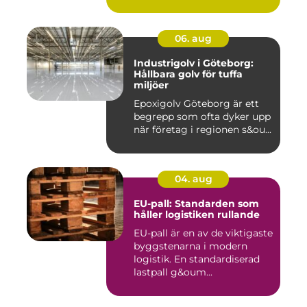
06. aug
Industrigolv i Göteborg:
Hållbara golv för tuffa
miljöer
Epoxigolv Göteborg är ett
begrepp som ofta dyker upp
när företag i regionen s&ou...
04. aug
EU-pall: Standarden som
håller logistiken rullande
EU-pall är en av de viktigaste
byggstenarna i modern
logistik. En standardiserad
lastpall g&oum...