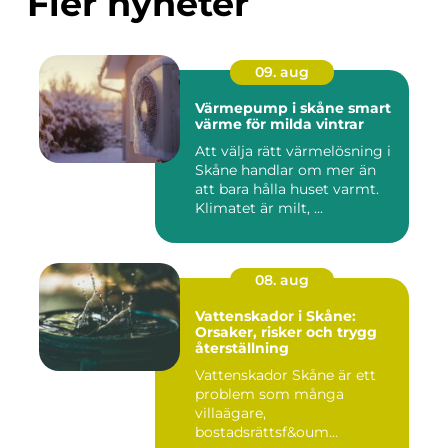
Fler nyheter
09. aug
Värmepump i skåne smart
värme för milda vintrar
Att välja rätt värmelösning i
Skåne handlar om mer än
att bara hålla huset varmt.
Klimatet är milt, ...
08. aug
Vattenskador i Skåne:
Orsaker, risker och trygg
återställning
Vattenskador Skåne är ett
problem som många
villaägare,
bostadsrättsf&oum...