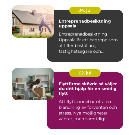
04. jul
Entreprenadbesiktning
uppsala
Entreprenadbesiktning
Uppsala är ett begrepp som
allt fler beställare,
fastighetsägare och
privatper...
02. jul
Flyttfirma skövde så väljer
du rätt hjälp för en smidig
flytt
Att flytta innebär ofta en
blandning av förväntan och
stress. Nya möjligheter
väntar, men samtidigt ...