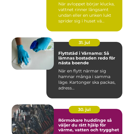
När avloppet börjar klucka,
vattnet rinner långsamt
undan eller en unken lukt
sprider sig i huset vä...
31. jul
Flyttstäd i Värnamo: Så
lämnas bostaden redo för
nästa boende
När en flytt närmar sig
hamnar många i samma
läge. Kartonger ska packas,
adress...
30. jul
Rörmokare huddinge så
väljer du rätt hjälp för
värme, vatten och trygghet