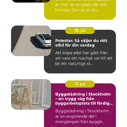
är mer än en plats där stål
formas. Den är en ko...
19. jul
Polestar: Så väljer du rätt
elbil för din vardag
Att köpa elbil har gått från
att vara ett nischat val till att
bli ett naturligt st...
11. jul
Byggstädning i Stockholm
– en trygg väg från
byggarbetsplats till färdig
miljö
Byggstädning i Stockholm
är en avgörande del i
övergången från byggk...