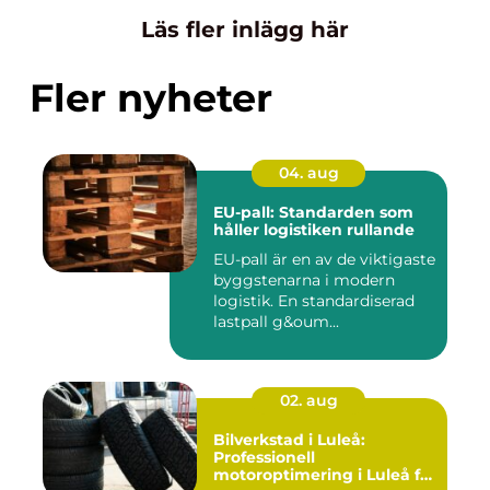
Läs fler inlägg här
Fler nyheter
04. aug
EU-pall: Standarden som
håller logistiken rullande
EU-pall är en av de viktigaste
byggstenarna i modern
logistik. En standardiserad
lastpall g&oum...
02. aug
Bilverkstad i Luleå:
Professionell
motoroptimering i Luleå för