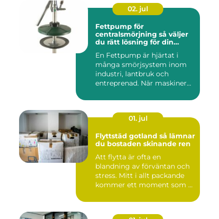
02. jul
Fettpump för
centralsmörjning så väljer
du rätt lösning för din
utrustning
En Fettpump är hjärtat i
många smörjsystem inom
industri, lantbruk och
entreprenad. När maskiner
går...
01. jul
Flyttstäd gotland så lämnar
du bostaden skinande ren
Att flytta är ofta en
blandning av förväntan och
stress. Mitt i allt packande
kommer ett moment som ...