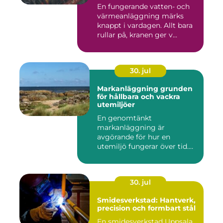
En fungerande vatten- och
värmeanläggning märks
knappt i vardagen. Allt bara
rullar på, kranen ger v...
30. jul
Markanläggning grunden
för hållbara och vackra
utemiljöer
En genomtänkt
markanläggning är
avgörande för hur en
utemiljö fungerar över tid.
Oavsett om det hand...
30. jul
Smidesverkstad: Hantverk,
precision och formbart stål
En smidesverkstad Uppsala