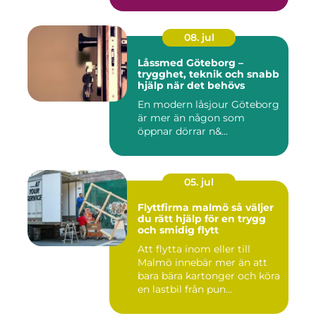
08. jul
Låssmed Göteborg –
trygghet, teknik och snabb
hjälp när det behövs
En modern låsjour Göteborg
är mer än någon som
öppnar dörrar n&...
05. jul
Flyttfirma malmö så väljer
du rätt hjälp för en trygg
och smidig flytt
Att flytta inom eller till
Malmö innebär mer än att
bara bära kartonger och köra
en lastbil från pun...