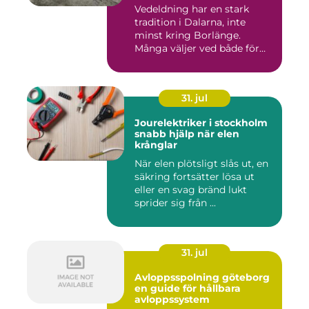
Vedeldning har en stark
tradition i Dalarna, inte
minst kring Borlänge.
Många väljer ved både för
kä...
31. jul
Jourelektriker i stockholm
snabb hjälp när elen
krånglar
När elen plötsligt slås ut, en
säkring fortsätter lösa ut
eller en svag bränd lukt
sprider sig från ...
31. jul
Avloppsspolning göteborg
en guide för hållbara
avloppssystem