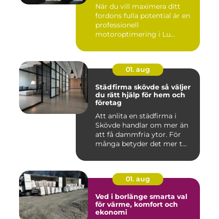
maximal prestanda
När du vill maximera ditt
fordons fulla potential är en
professionell
motoroptimering i Lu...
01. aug
Städfirma skövde så väljer
du rätt hjälp för hem och
företag
Att anlita en städfirma i
Skövde handlar om mer än
att få dammfria ytor. För
många betyder det mer t...
01. aug
Ved i borlänge smarta val
för värme, komfort och
ekonomi