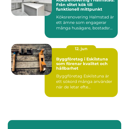
Köksrenovering i Halmstad:
Från slitet kök till
funktionell mittpunkt
Köksrenovering Halmstad är
ett ämne som engagerar
många husägare, bostadsr...
12. jun
Byggföretag i Eskilstuna
som förenar kvalitet och
hållbarhet
Byggföretag Eskilstuna är
ett sökord många använder
när de letar efte...