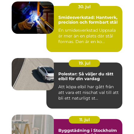
30. jul
Smidesverkstad: Hantverk,
precision och formbart stål
En smidesverkstad Uppsala
är mer än en plats där stål
formas. Den är en ko...
19. jul
Polestar: Så väljer du rätt
elbil för din vardag
Att köpa elbil har gått från
att vara ett nischat val till att
bli ett naturligt st...
11. jul
Byggstädning i Stockholm