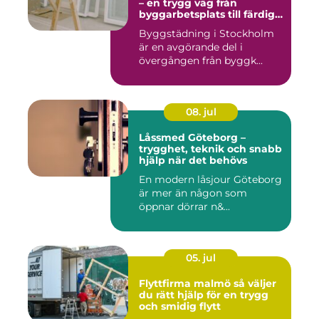
– en trygg väg från
byggarbetsplats till färdig
miljö
Byggstädning i Stockholm
är en avgörande del i
övergången från byggk...
08. jul
Låssmed Göteborg –
trygghet, teknik och snabb
hjälp när det behövs
En modern låsjour Göteborg
är mer än någon som
öppnar dörrar n&...
05. jul
Flyttfirma malmö så väljer
du rätt hjälp för en trygg
och smidig flytt