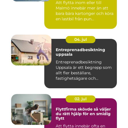
Att flytta inom eller till
Malmö innebär mer än att
bara bära kartonger och köra
en lastbil från pun...
04. jul
Entreprenadbesiktning
uppsala
Entreprenadbesiktning
Uppsala är ett begrepp som
allt fler beställare,
fastighetsägare och
privatper...
02. jul
Flyttfirma skövde så väljer
du rätt hjälp för en smidig
flytt
Att flytta innebär ofta en