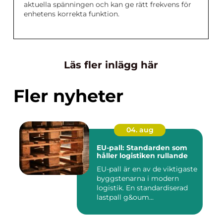
aktuella spänningen och kan ge rätt frekvens för
enhetens korrekta funktion.
Läs fler inlägg här
Fler nyheter
04. aug
EU-pall: Standarden som
håller logistiken rullande
EU-pall är en av de viktigaste
byggstenarna i modern
logistik. En standardiserad
lastpall g&oum...