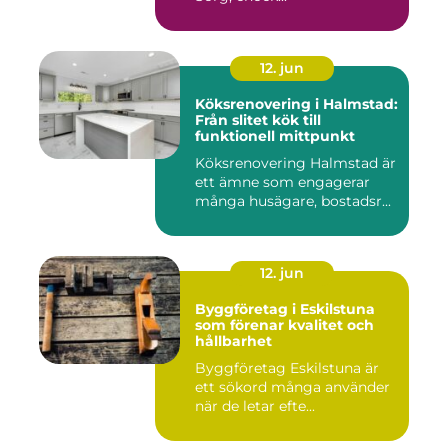
12. jun
Köksrenovering i Halmstad:
Från slitet kök till
funktionell mittpunkt
Köksrenovering Halmstad är
ett ämne som engagerar
många husägare, bostadsr...
12. jun
Byggföretag i Eskilstuna
som förenar kvalitet och
hållbarhet
Byggföretag Eskilstuna är
ett sökord många använder
när de letar efte...