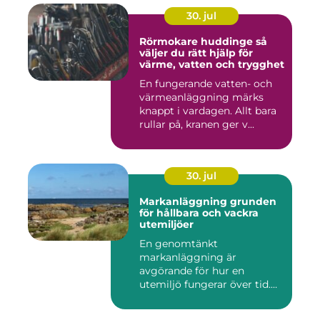
30. jul
Rörmokare huddinge så
väljer du rätt hjälp för
värme, vatten och trygghet
En fungerande vatten- och
värmeanläggning märks
knappt i vardagen. Allt bara
rullar på, kranen ger v...
30. jul
Markanläggning grunden
för hållbara och vackra
utemiljöer
En genomtänkt
markanläggning är
avgörande för hur en
utemiljö fungerar över tid.
Oavsett om det hand...