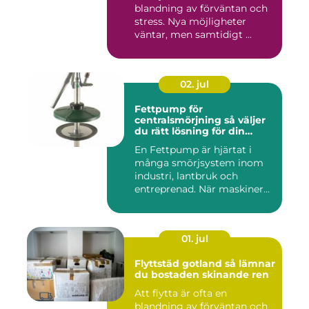
blandning av förväntan och
stress. Nya möjligheter
väntar, men samtidigt ...
02. jul
Fettpump för
centralsmörjning så väljer
du rätt lösning för din
utrustning
En Fettpump är hjärtat i
många smörjsystem inom
industri, lantbruk och
entreprenad. När maskiner
går...
01. jul
Flyttstäd gotland så lämnar
du bostaden skinande ren
Att flytta är ofta en
blandning av förväntan och