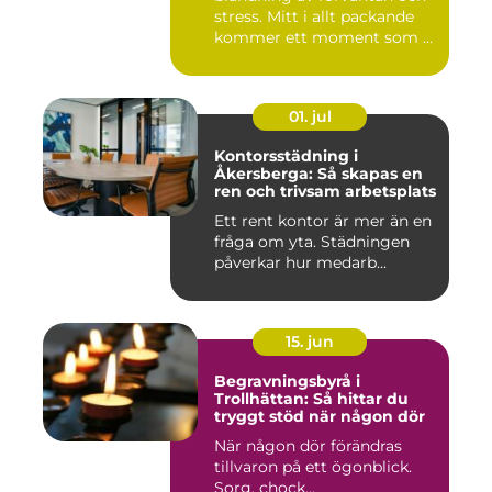
stress. Mitt i allt packande
kommer ett moment som ...
01. jul
Kontorsstädning i
Åkersberga: Så skapas en
ren och trivsam arbetsplats
Ett rent kontor är mer än en
fråga om yta. Städningen
påverkar hur medarb...
15. jun
Begravningsbyrå i
Trollhättan: Så hittar du
tryggt stöd när någon dör
När någon dör förändras
tillvaron på ett ögonblick.
Sorg, chock...