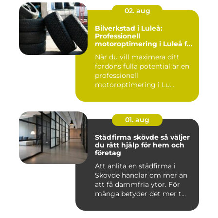
02. aug
Bilverkstad i Luleå:
Professionell
motoroptimering i Luleå för
maximal prestanda
När du vill maximera ditt
fordons fulla potential är en
professionell
motoroptimering i Lu...
01. aug
Städfirma skövde så väljer
du rätt hjälp för hem och
företag
Att anlita en städfirma i
Skövde handlar om mer än
att få dammfria ytor. För
många betyder det mer t...