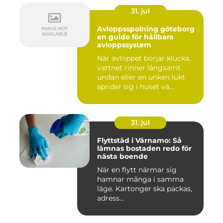
31. jul
Avloppsspolning göteborg
en guide för hållbara
avloppssystem
När avloppet börjar klucka,
vattnet rinner långsamt
undan eller en unken lukt
sprider sig i huset vä...
31. jul
Flyttstäd i Värnamo: Så
lämnas bostaden redo för
nästa boende
När en flytt närmar sig
hamnar många i samma
läge. Kartonger ska packas,
adress...