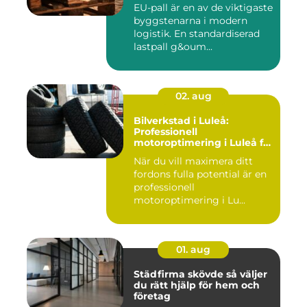
EU-pall är en av de viktigaste
byggstenarna i modern
logistik. En standardiserad
lastpall g&oum...
02. aug
Bilverkstad i Luleå:
Professionell
motoroptimering i Luleå för
maximal prestanda
När du vill maximera ditt
fordons fulla potential är en
professionell
motoroptimering i Lu...
01. aug
Städfirma skövde så väljer
du rätt hjälp för hem och
företag