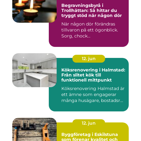
Begravningsbyrå i
Trollhättan: Så hittar du
tryggt stöd när någon dör
När någon dör förändras
tillvaron på ett ögonblick.
Sorg, chock...
12. jun
Köksrenovering i Halmstad:
Från slitet kök till
funktionell mittpunkt
Köksrenovering Halmstad är
ett ämne som engagerar
många husägare, bostadsr...
12. jun
Byggföretag i Eskilstuna
som förenar kvalitet och