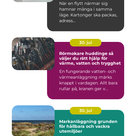
När en flytt närmar sig
hamnar många i samma
läge. Kartonger ska packas,
adress...
30. jul
Rörmokare huddinge så
väljer du rätt hjälp för
värme, vatten och trygghet
En fungerande vatten- och
värmeanläggning märks
knappt i vardagen. Allt bara
rullar på, kranen ger v...
30. jul
Markanläggning grunden
för hållbara och vackra
utemiljöer