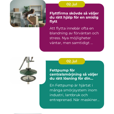
02. jul
Flyttfirma skövde så väljer
du rätt hjälp för en smidig
flytt
Att flytta innebär ofta en
blandning av förväntan och
stress. Nya möjligheter
väntar, men samtidigt ...
02. jul
Fettpump för
centralsmörjning så väljer
du rätt lösning för din
utrustning
En Fettpump är hjärtat i
många smörjsystem inom
industri, lantbruk och
entreprenad. När maskiner
går...