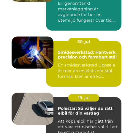
En genomtänkt
markanläggning är
avgörande för hur en
utemiljö fungerar över tid.
Oavsett om det hand...
30. jul
Smidesverkstad: Hantverk,
precision och formbart stål
En smidesverkstad Uppsala
är mer än en plats där stål
formas. Den är en ko...
19. jul
Polestar: Så väljer du rätt
elbil för din vardag
Att köpa elbil har gått från
att vara ett nischat val till att
bli ett naturligt st...