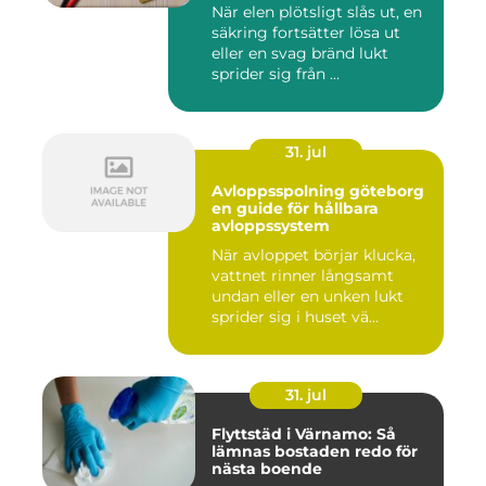
När elen plötsligt slås ut, en
säkring fortsätter lösa ut
eller en svag bränd lukt
sprider sig från ...
31. jul
Avloppsspolning göteborg
en guide för hållbara
avloppssystem
När avloppet börjar klucka,
vattnet rinner långsamt
undan eller en unken lukt
sprider sig i huset vä...
31. jul
Flyttstäd i Värnamo: Så
lämnas bostaden redo för
nästa boende