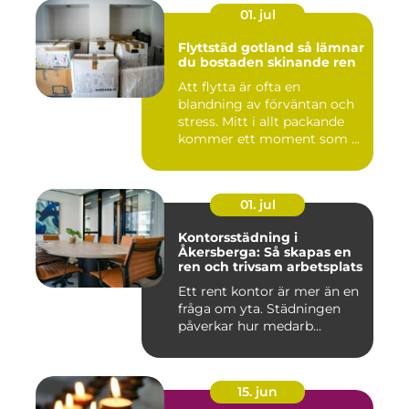
01. jul
Flyttstäd gotland så lämnar
du bostaden skinande ren
Att flytta är ofta en
blandning av förväntan och
stress. Mitt i allt packande
kommer ett moment som ...
01. jul
Kontorsstädning i
Åkersberga: Så skapas en
ren och trivsam arbetsplats
Ett rent kontor är mer än en
fråga om yta. Städningen
påverkar hur medarb...
15. jun