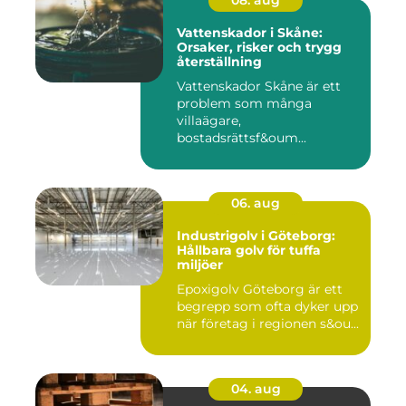
Vattenskador i Skåne:
Orsaker, risker och trygg
återställning
Vattenskador Skåne är ett
problem som många
villaägare,
bostadsrättsf&oum...
06. aug
Industrigolv i Göteborg:
Hållbara golv för tuffa
miljöer
Epoxigolv Göteborg är ett
begrepp som ofta dyker upp
när företag i regionen s&ou...
04. aug