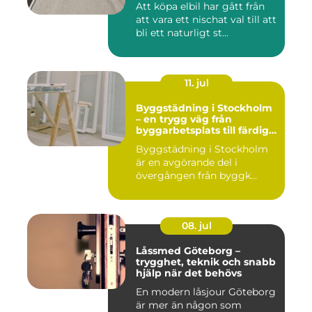
Att köpa elbil har gått från
att vara ett nischat val till att
bli ett naturligt st...
11. jul
Byggstädning i Stockholm
– en trygg väg från
byggarbetsplats till färdig
miljö
Byggstädning i Stockholm
är en avgörande del i
övergången från byggk...
08. jul
Låssmed Göteborg –
trygghet, teknik och snabb
hjälp när det behövs
En modern låsjour Göteborg
är mer än någon som