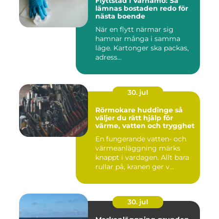
Flyttstäd i Värnamo: Så
lämnas bostaden redo för
nästa boende
När en flytt närmar sig
hamnar många i samma
läge. Kartonger ska packas,
adress...
30. jul
Rörmokare huddinge så
väljer du rätt hjälp för
värme, vatten och trygghet
En fungerande vatten- och
värmeanläggning märks
knappt i vardagen. Allt bara
rullar på, kranen ger v...
30. jul