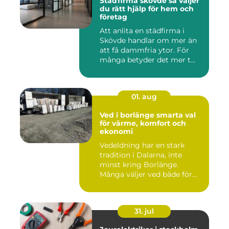
Städfirma skövde så väljer
du rätt hjälp för hem och
företag
Att anlita en städfirma i
Skövde handlar om mer än
att få dammfria ytor. För
många betyder det mer t...
01. aug
Ved i borlänge smarta val
för värme, komfort och
ekonomi
Vedeldning har en stark
tradition i Dalarna, inte
minst kring Borlänge.
Många väljer ved både för
kä...
31. jul