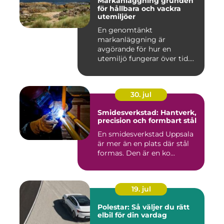
Markanläggning grunden
för hållbara och vackra
utemiljöer
En genomtänkt
markanläggning är
avgörande för hur en
utemiljö fungerar över tid.
Oavsett om det hand...
30. jul
Smidesverkstad: Hantverk,
precision och formbart stål
En smidesverkstad Uppsala
är mer än en plats där stål
formas. Den är en ko...
19. jul
Polestar: Så väljer du rätt
elbil för din vardag