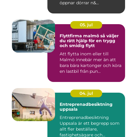
öppnar dörrar n&...
05. jul
Flyttfirma malmö så väljer
du rätt hjälp för en trygg
och smidig flytt
Att flytta inom eller till
Malmö innebär mer än att
bara bära kartonger och köra
en lastbil från pun...
04. jul
Entreprenadbesiktning
uppsala
Entreprenadbesiktning
Uppsala är ett begrepp som
allt fler beställare,
fastighetsägare och