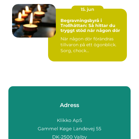
15. jun
Begravningsbyrå i
Trollhättan: Så hittar du
tryggt stöd när någon dör
När någon dör förändras
tillvaron på ett ögonblick.
Sorg, chock...
Adress