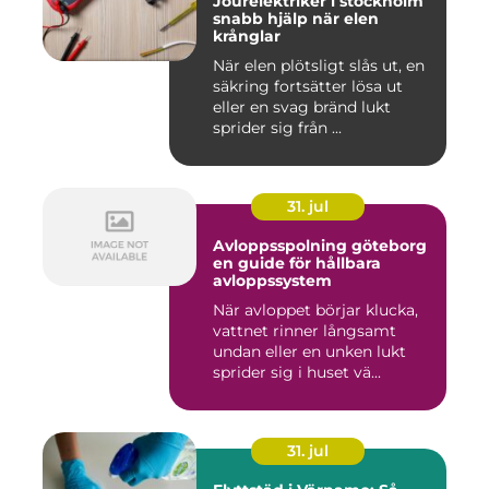
Jourelektriker i stockholm
snabb hjälp när elen
krånglar
När elen plötsligt slås ut, en
säkring fortsätter lösa ut
eller en svag bränd lukt
sprider sig från ...
31. jul
Avloppsspolning göteborg
en guide för hållbara
avloppssystem
När avloppet börjar klucka,
vattnet rinner långsamt
undan eller en unken lukt
sprider sig i huset vä...
31. jul