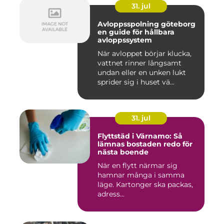
31. jul
Avloppsspolning göteborg
en guide för hållbara
avloppssystem
När avloppet börjar klucka,
vattnet rinner långsamt
undan eller en unken lukt
sprider sig i huset vä...
31. jul
Flyttstäd i Värnamo: Så
lämnas bostaden redo för
nästa boende
När en flytt närmar sig
hamnar många i samma
läge. Kartonger ska packas,
adress...