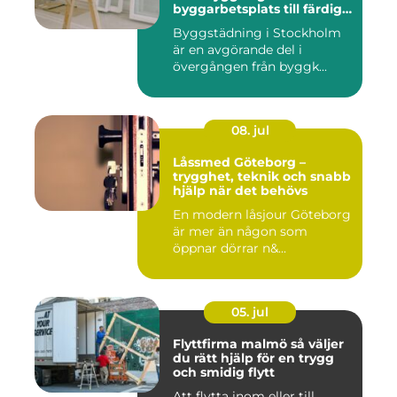
byggarbetsplats till färdig
miljö
Byggstädning i Stockholm
är en avgörande del i
övergången från byggk...
08. jul
Låssmed Göteborg –
trygghet, teknik och snabb
hjälp när det behövs
En modern låsjour Göteborg
är mer än någon som
öppnar dörrar n&...
05. jul
Flyttfirma malmö så väljer
du rätt hjälp för en trygg
och smidig flytt
Att flytta inom eller till