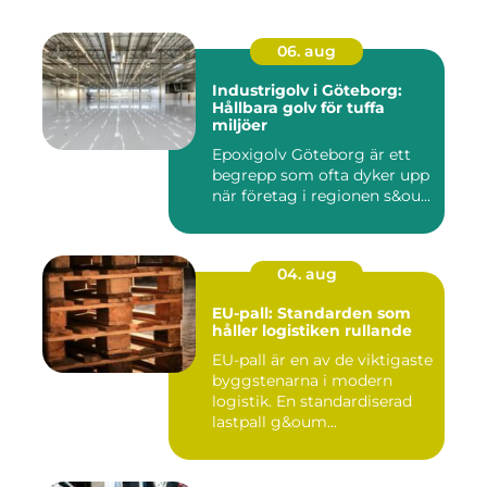
06. aug
Industrigolv i Göteborg:
Hållbara golv för tuffa
miljöer
Epoxigolv Göteborg är ett
begrepp som ofta dyker upp
när företag i regionen s&ou...
04. aug
EU-pall: Standarden som
håller logistiken rullande
EU-pall är en av de viktigaste
byggstenarna i modern
logistik. En standardiserad
lastpall g&oum...