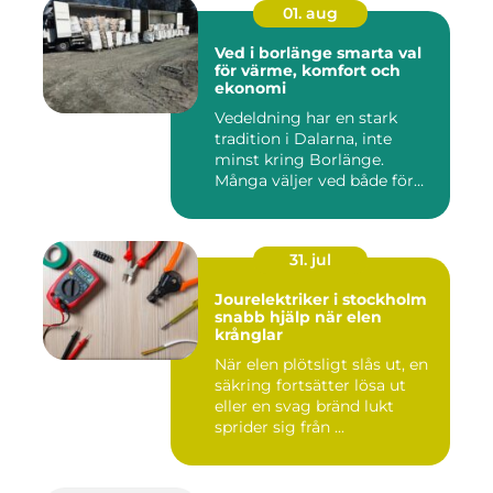
01. aug
Ved i borlänge smarta val
för värme, komfort och
ekonomi
Vedeldning har en stark
tradition i Dalarna, inte
minst kring Borlänge.
Många väljer ved både för
kä...
31. jul
Jourelektriker i stockholm
snabb hjälp när elen
krånglar
När elen plötsligt slås ut, en
säkring fortsätter lösa ut
eller en svag bränd lukt
sprider sig från ...