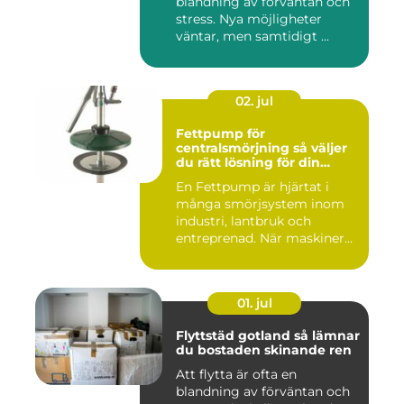
blandning av förväntan och
stress. Nya möjligheter
väntar, men samtidigt ...
02. jul
Fettpump för
centralsmörjning så väljer
du rätt lösning för din
utrustning
En Fettpump är hjärtat i
många smörjsystem inom
industri, lantbruk och
entreprenad. När maskiner
går...
01. jul
Flyttstäd gotland så lämnar
du bostaden skinande ren
Att flytta är ofta en
blandning av förväntan och