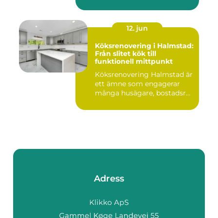
12. jun
Köksrenovering i Halmstad:
Från slitet kök till
funktionell mittpunkt
Köksrenovering Halmstad är
ett ämne som engagerar
många husägare, bostadsr...
Adress