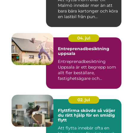
Malmö innebär mer än att
bara bära kartonger och köra
en lastbil från pun...
04. jul
Entreprenadbesiktning
uppsala
Entreprenadbesiktning
Uppsala är ett begrepp som
allt fler beställare,
fastighetsägare och
privatper...
02. jul
Flyttfirma skövde så väljer
du rätt hjälp för en smidig
flytt
Att flytta innebär ofta en