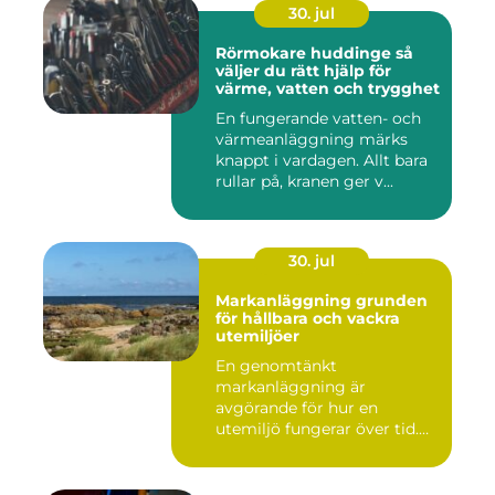
30. jul
Rörmokare huddinge så
väljer du rätt hjälp för
värme, vatten och trygghet
En fungerande vatten- och
värmeanläggning märks
knappt i vardagen. Allt bara
rullar på, kranen ger v...
30. jul
Markanläggning grunden
för hållbara och vackra
utemiljöer
En genomtänkt
markanläggning är
avgörande för hur en
utemiljö fungerar över tid.
Oavsett om det hand...