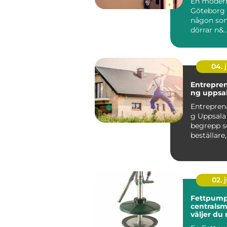
En modern
Göteborg 
någon so
dörrar n&..
04. j
Entrepre
ng uppsa
Entrepren
g Uppsala 
begrepp so
beställare,
fastighet
privatper..
02. j
Fettpump
centralsmö
väljer du 
för din u