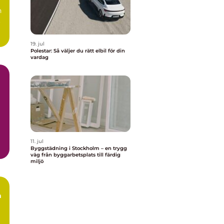
n
.
19. jul
Polestar: Så väljer du rätt elbil för din
vardag
11. jul
Byggstädning i Stockholm – en trygg
väg från byggarbetsplats till färdig
miljö