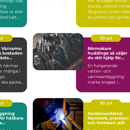
lötsligt slås
När avloppet börjar
ring
klucka, vattnet rinne
lösa ut eller
långsamt undan elle
änd lukt
en unken lukt spride
från ...
sig i huset vä...
ul
30. jul
 i Värnamo:
Rörmokare
s bostaden
huddinge så väljer
nästa
du rätt hjälp för
värme, vatten och
tt närmar
En fungerande
trygghet
r många i
vatten- och
ge.
värmeanläggning
 ska packas,
märks knappt i
vardagen. Allt bara
rullar på, kranen ger
v...
ul
30. jul
ggning
Smidesverkstad:
ör hållbara
Hantverk, precision
a
och formbart stål
r