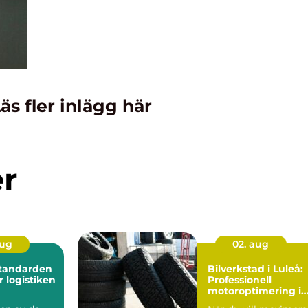
äs fler inlägg här
er
aug
02. aug
Standarden
Bilverkstad i Luleå:
r logistiken
Professionell
motoroptimering i
Luleå för maximal