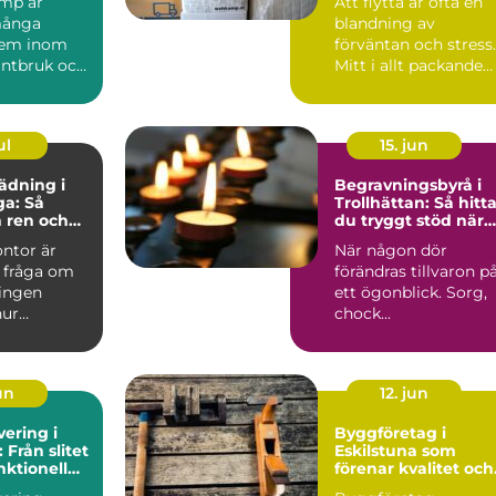
mp är
Att flytta är ofta en
 många
blandning av
tem inom
förväntan och stress.
lantbruk och
Mitt i allt packande
ad. När
kommer ett momen
år...
som ...
ul
15. jun
ädning i
Begravningsbyrå i
a: Så
Trollhättan: Så hitt
 ren och
du tryggt stöd när
rbetsplats
någon dör
ontor är
När någon dör
 fråga om
förändras tillvaron p
ningen
ett ögonblick. Sorg,
hur
chock...
un
12. jun
ering i
Byggföretag i
 Från slitet
Eskilstuna som
unktionell
förenar kvalitet och
t
hållbarhet