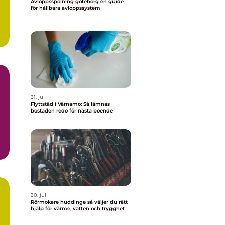
Avloppsspolning göteborg en guide
för hållbara avloppssystem
31. jul
Flyttstäd i Värnamo: Så lämnas
bostaden redo för nästa boende
30. jul
Rörmokare huddinge så väljer du rätt
hjälp för värme, vatten och trygghet