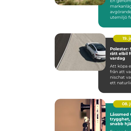
En genom
markanläg
avgörande
utemiljö 
över tid. 
det hand...
19. j
Polestar: 
rätt elbil 
vardag
Att köpa e
från att va
nischat val 
ett naturlig
08. j
Låssmed 
trygghet,
snabb hjä
behövs