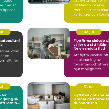
 låsjour
Att flytta inom eller
är mer än
till Malmö innebär
m öppnar
mer än att bara bära
.
kartonger och köra 
lastbil från pun...
ul
02. jul
nadbesiktni
Flyttfirma skövde så
la
väljer du rätt hjälp
för en smidig flytt
adbesiktnin
Att flytta innebär oft
är ett
en blandning av
m allt fler
förväntan och stress.
Nya möjligheter
sägare och
väntar, men
.
samtidigt ...
ul
01. jul
 för
Flyttstäd gotland så
rjning så
lämnar du bostade
rätt lösning
skinande ren
trustning