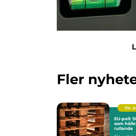
L
Fler nyhet
04. 
EU-pall: 
som hålle
rullande