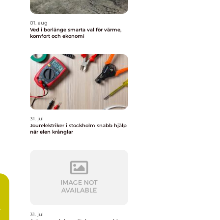
01. aug
Ved i borlänge smarta val för värme,
komfort och ekonomi
31. jul
Jourelektriker i stockholm snabb hjälp
när elen krånglar
31. jul