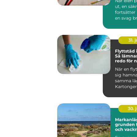
När elen p
ut, en säk
fortsätter 
en svag br
sprider sig 
31. j
Flyttstäd
Så lämna
redo för 
boende
När en fly
sig hamna
samma lä
Kartonger
adress...
30. j
Markanlä
grunden f
och vackr
utemiljöe