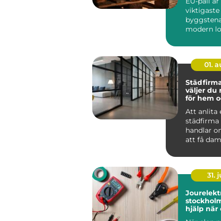
EU-pall är
viktigaste
byggstena
modern lo
standardi
lastpall g
01. 
Städfirma 
väljer du 
för hem o
Att anlita
städfirma
handlar o
att få dam
För många
det mer t..
31. j
Jourelektr
stockholm sna
hjälp när
krånglar