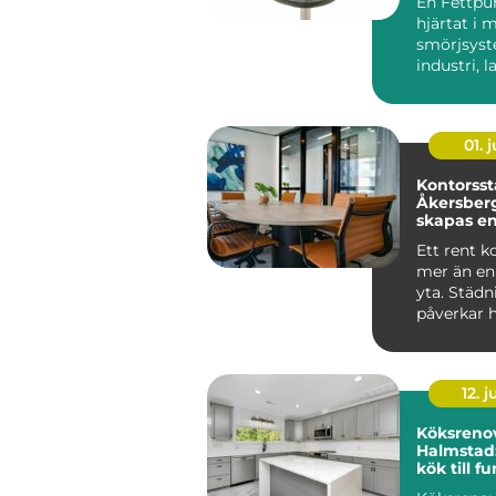
En Fettpu
hjärtat i
smörjsys
industri, 
entrepren
maskiner g
01. j
Kontorsst
Åkersberg
skapas en
trivsam a
Ett rent k
mer än en
yta. Städ
påverkar 
medarb...
12. j
Köksrenov
Halmstad:
kök till f
mittpunk