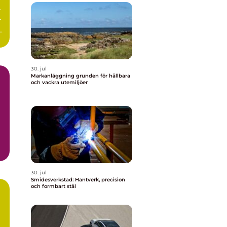
r
r
r
30. jul
Markanläggning grunden för hållbara
och vackra utemiljöer
30. jul
Smidesverkstad: Hantverk, precision
och formbart stål