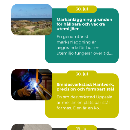
30. jul
Markanläggning grunden
för hållbara och vackra
utemiljöer
En genomtänkt
markanläggning är
avgörande för hur en
utemiljö fungerar över tid.
Oavsett om det hand...
30. jul
Smidesverkstad: Hantverk,
precision och formbart stål
En smidesverkstad Uppsala
är mer än en plats där stål
formas. Den är en ko...
19. jul