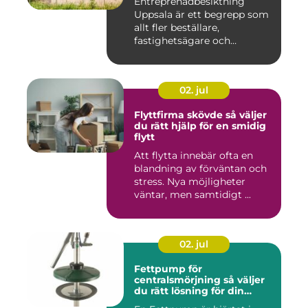
Entreprenadbesiktning
Uppsala är ett begrepp som
allt fler beställare,
fastighetsägare och
privatper...
02. jul
Flyttfirma skövde så väljer
du rätt hjälp för en smidig
flytt
Att flytta innebär ofta en
blandning av förväntan och
stress. Nya möjligheter
väntar, men samtidigt ...
02. jul
Fettpump för
centralsmörjning så väljer
du rätt lösning för din
utrustning