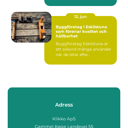
12. jun
Byggföretag i Eskilstuna
som förenar kvalitet och
hållbarhet
Byggföretag Eskilstuna är
ett sökord många använder
när de letar efte...
Adress