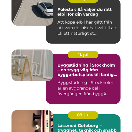
Polestar: Så väljer du rätt
elbil för din vardag
Att köpa elbil har gått från
att vara ett nischat val till att
bli ett naturligt st...
11. jul
Byggstädning i Stockholm
– en trygg väg från
byggarbetsplats till färdig
miljö
Byggstädning i Stockholm
är en avgörande del i
övergången från byggk...
08. jul
Låssmed Göteborg –
trygghet, teknik och snabb