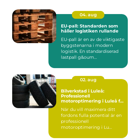
04. aug
EU-pall: Standarden som
håller logistiken rullande
EU-pall är en av de viktigaste
byggstenarna i modern
logistik. En standardiserad
lastpall g&oum...
02. aug
Bilverkstad i Luleå:
Professionell
motoroptimering i Luleå för
maximal prestanda
När du vill maximera ditt
fordons fulla potential är en
professionell
motoroptimering i Lu...