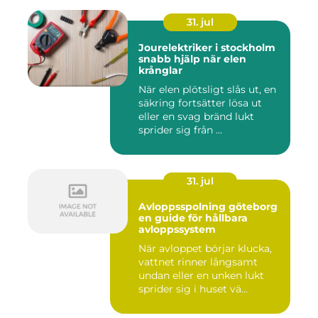
31. jul
Jourelektriker i stockholm
snabb hjälp när elen
krånglar
När elen plötsligt slås ut, en
säkring fortsätter lösa ut
eller en svag bränd lukt
sprider sig från ...
31. jul
Avloppsspolning göteborg
en guide för hållbara
avloppssystem
När avloppet börjar klucka,
vattnet rinner långsamt
undan eller en unken lukt
sprider sig i huset vä...