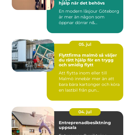
hjälp när det behövs
En modern låsjour Göteborg
är mer än någon som
öppnar dörrar n&...
05. jul
Flyttfirma malmö så väljer
du rätt hjälp för en trygg
och smidig flytt
Att flytta inom eller till
Malmö innebär mer än att
bara bära kartonger och köra
en lastbil från pun...
04. jul
Entreprenadbesiktning
uppsala