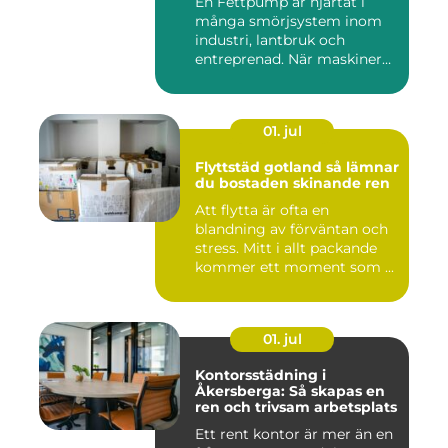
En Fettpump är hjärtat i
många smörjsystem inom
industri, lantbruk och
entreprenad. När maskiner
går...
01. jul
Flyttstäd gotland så lämnar
du bostaden skinande ren
Att flytta är ofta en
blandning av förväntan och
stress. Mitt i allt packande
kommer ett moment som ...
01. jul
Kontorsstädning i
Åkersberga: Så skapas en
ren och trivsam arbetsplats
Ett rent kontor är mer än en