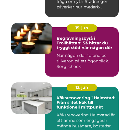
fråga om yta. Städningen
påverkar hur medarb...
15. jun
Begravningsbyrå i
Trollhättan: Så hittar du
tryggt stöd när någon dör
När någon dör förändras
tillvaron på ett ögonblick.
Sorg, chock...
12. jun
Köksrenovering i Halmstad:
Från slitet kök till
funktionell mittpunkt
Köksrenovering Halmstad är
ett ämne som engagerar
många husägare, bostadsr...