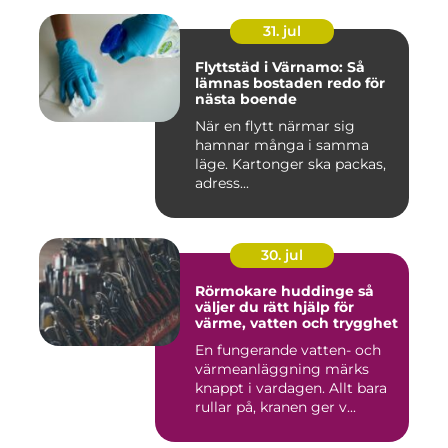
31. jul
Flyttstäd i Värnamo: Så
lämnas bostaden redo för
nästa boende
När en flytt närmar sig
hamnar många i samma
läge. Kartonger ska packas,
adress...
30. jul
Rörmokare huddinge så
väljer du rätt hjälp för
värme, vatten och trygghet
En fungerande vatten- och
värmeanläggning märks
knappt i vardagen. Allt bara
rullar på, kranen ger v...