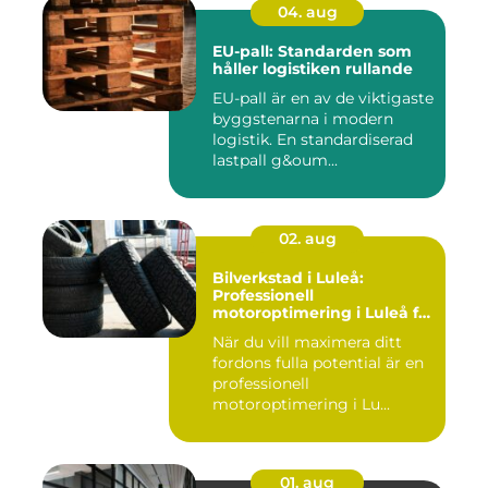
04. aug
EU-pall: Standarden som
håller logistiken rullande
EU-pall är en av de viktigaste
byggstenarna i modern
logistik. En standardiserad
lastpall g&oum...
02. aug
Bilverkstad i Luleå:
Professionell
motoroptimering i Luleå för
maximal prestanda
När du vill maximera ditt
fordons fulla potential är en
professionell
motoroptimering i Lu...
01. aug