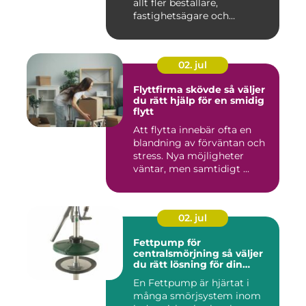
allt fler beställare,
fastighetsägare och
privatper...
02. jul
Flyttfirma skövde så väljer
du rätt hjälp för en smidig
flytt
Att flytta innebär ofta en
blandning av förväntan och
stress. Nya möjligheter
väntar, men samtidigt ...
02. jul
Fettpump för
centralsmörjning så väljer
du rätt lösning för din
utrustning
En Fettpump är hjärtat i
många smörjsystem inom