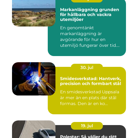
Markanläggning grunden
för hållbara och vackra
utemiljöer
En genomtänkt
markanläggning är
avgörande för hur en
utemiljö fungerar över tid.
Oavsett om det hand...
30. jul
Smidesverkstad: Hantverk,
precision och formbart stål
En smidesverkstad Uppsala
är mer än en plats där stål
formas. Den är en ko...
19. jul
Polestar: Så väljer du rätt