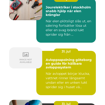
Jourelektriker i stockholm
snabb hjälp när elen
krånglar
När elen plötsligt slås ut, en
säkring fortsätter lösa ut
eller en svag bränd lukt
sprider sig från ...
31. jul
Avloppsspolning göteborg
en guide för hållbara
avloppssystem
När avloppet börjar klucka,
vattnet rinner långsamt
undan eller en unken lukt
sprider sig i huset vä...
31. jul