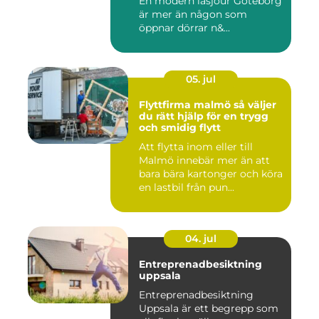
En modern låsjour Göteborg
är mer än någon som
öppnar dörrar n&...
05. jul
Flyttfirma malmö så väljer
du rätt hjälp för en trygg
och smidig flytt
Att flytta inom eller till
Malmö innebär mer än att
bara bära kartonger och köra
en lastbil från pun...
04. jul
Entreprenadbesiktning
uppsala
Entreprenadbesiktning
Uppsala är ett begrepp som