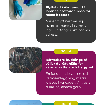
Flyttstäd i Värnamo: Så
lämnas bostaden redo för
nästa boende
När en flytt närmar sig
hamnar många i samma
läge. Kartonger ska packas,
adress...
30. jul
Rörmokare huddinge så
väljer du rätt hjälp för
värme, vatten och trygghet
En fungerande vatten- och
värmeanläggning märks
knappt i vardagen. Allt bara
rullar på, kranen ger v...
30. jul