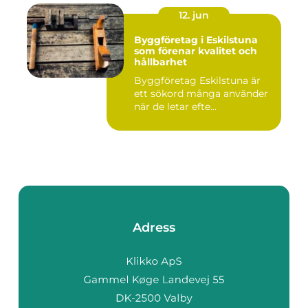
12. jun
Byggföretag i Eskilstuna
som förenar kvalitet och
hållbarhet
Byggföretag Eskilstuna är
ett sökord många använder
när de letar efte...
Adress