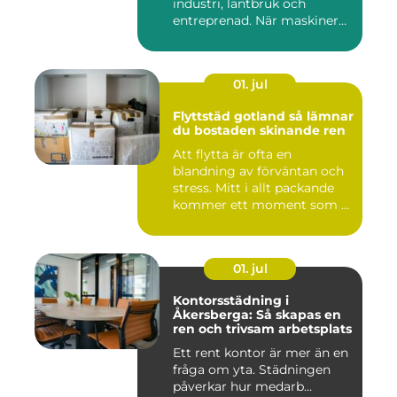
industri, lantbruk och
entreprenad. När maskiner
går...
01. jul
Flyttstäd gotland så lämnar
du bostaden skinande ren
Att flytta är ofta en
blandning av förväntan och
stress. Mitt i allt packande
kommer ett moment som ...
01. jul
Kontorsstädning i
Åkersberga: Så skapas en
ren och trivsam arbetsplats
Ett rent kontor är mer än en
fråga om yta. Städningen
påverkar hur medarb...