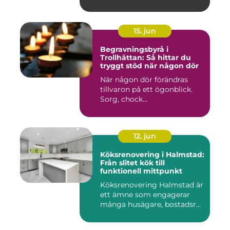
15. jun
Begravningsbyrå i
Trollhättan: Så hittar du
tryggt stöd när någon dör
När någon dör förändras
tillvaron på ett ögonblick.
Sorg, chock...
12. jun
Köksrenovering i Halmstad:
Från slitet kök till
funktionell mittpunkt
Köksrenovering Halmstad är
ett ämne som engagerar
många husägare, bostadsr...