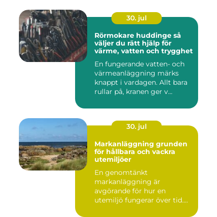
30. jul
Rörmokare huddinge så
väljer du rätt hjälp för
värme, vatten och trygghet
En fungerande vatten- och
värmeanläggning märks
knappt i vardagen. Allt bara
rullar på, kranen ger v...
30. jul
Markanläggning grunden
för hållbara och vackra
utemiljöer
En genomtänkt
markanläggning är
avgörande för hur en
utemiljö fungerar över tid.
Oavsett om det hand...