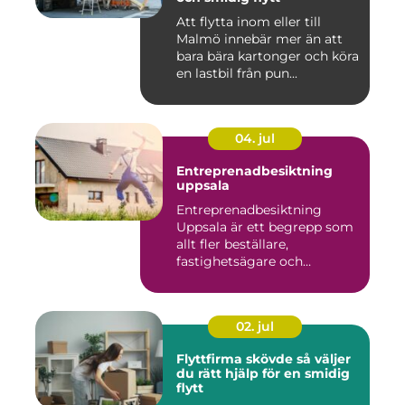
Att flytta inom eller till
Malmö innebär mer än att
bara bära kartonger och köra
en lastbil från pun...
04. jul
Entreprenadbesiktning
uppsala
Entreprenadbesiktning
Uppsala är ett begrepp som
allt fler beställare,
fastighetsägare och
privatper...
02. jul
Flyttfirma skövde så väljer
du rätt hjälp för en smidig
flytt