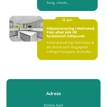
Sorg, chock...
12. jun
Köksrenovering i Halmstad:
Från slitet kök till
funktionell mittpunkt
Köksrenovering Halmstad är
ett ämne som engagerar
många husägare, bostadsr...
Adress