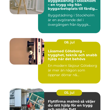
Byggstädning i Stockholm
– en trygg väg från
byggarbetsplats till färdig
miljö
Byggstädning i Stockholm
är en avgörande del i
övergången från byggk...
08. jul
Låssmed Göteborg –
trygghet, teknik och snabb
hjälp när det behövs
En modern låsjour Göteborg
är mer än någon som
öppnar dörrar n&...
05. jul
Flyttfirma malmö så väljer
du rätt hjälp för en trygg
och smidig flytt