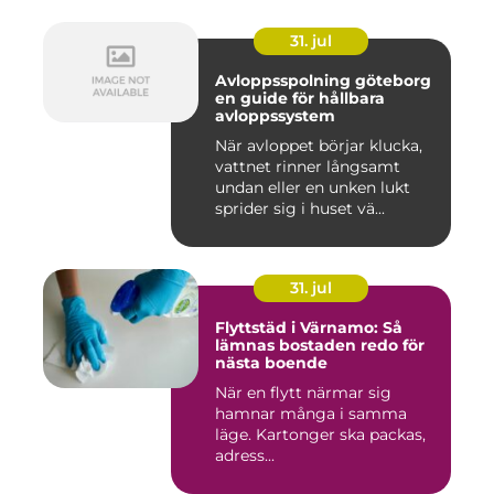
31. jul
Avloppsspolning göteborg
en guide för hållbara
avloppssystem
När avloppet börjar klucka,
vattnet rinner långsamt
undan eller en unken lukt
sprider sig i huset vä...
31. jul
Flyttstäd i Värnamo: Så
lämnas bostaden redo för
nästa boende
När en flytt närmar sig
hamnar många i samma
läge. Kartonger ska packas,
adress...