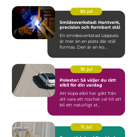
30. jul
Smidesverkstad: Hantverk,
precision och formbart stål
En smidesverkstad Uppsala
är mer än en plats där stål
formas. Den är en ko...
19. jul
Polestar: Så väljer du rätt
elbil för din vardag
Att köpa elbil har gått från
att vara ett nischat val till att
bli ett naturligt st...
11. jul