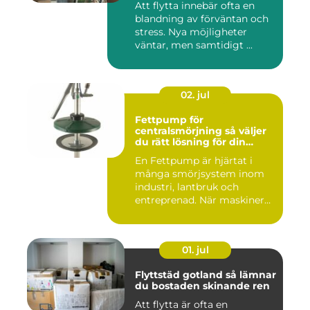
Att flytta innebär ofta en
blandning av förväntan och
stress. Nya möjligheter
väntar, men samtidigt ...
02. jul
Fettpump för
centralsmörjning så väljer
du rätt lösning för din
utrustning
En Fettpump är hjärtat i
många smörjsystem inom
industri, lantbruk och
entreprenad. När maskiner
går...
01. jul
Flyttstäd gotland så lämnar
du bostaden skinande ren
Att flytta är ofta en