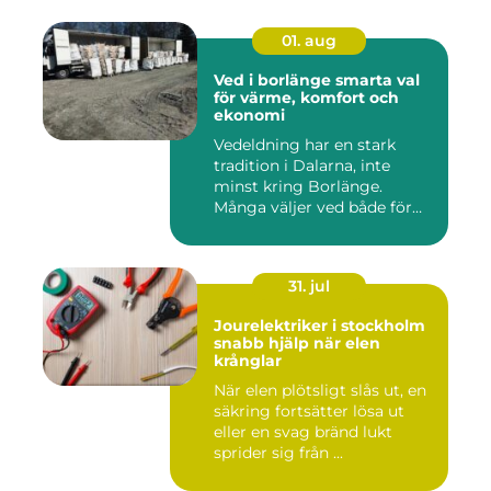
01. aug
Ved i borlänge smarta val
för värme, komfort och
ekonomi
Vedeldning har en stark
tradition i Dalarna, inte
minst kring Borlänge.
Många väljer ved både för
kä...
31. jul
Jourelektriker i stockholm
snabb hjälp när elen
krånglar
När elen plötsligt slås ut, en
säkring fortsätter lösa ut
eller en svag bränd lukt
sprider sig från ...