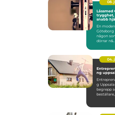
08. j
Låssmed 
trygghet,
snabb hjä
behövs
En modern
Göteborg 
någon so
dörrar n&..
04. j
Entrepre
ng uppsa
Entrepren
g Uppsala 
begrepp so
beställare,
fastighet
privatper..