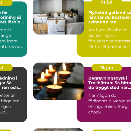
ul
01. jul
 för
Flyttstäd gotland så
rjning så
lämnar du bostade
rätt lösning
skinande ren
trustning
mp är
Att flytta är ofta en
 många
blandning av
tem inom
förväntan och stress.
lantbruk och
Mitt i allt packande
ad. När
kommer ett momen
år...
som ...
ul
15. jun
ädning i
Begravningsbyrå i
a: Så
Trollhättan: Så hitt
 ren och
du tryggt stöd när
rbetsplats
någon dör
ontor är
När någon dör
 fråga om
förändras tillvaron p
ningen
ett ögonblick. Sorg,
hur
chock...