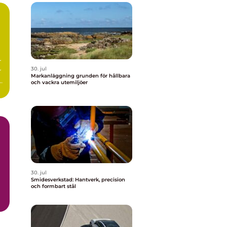
r
30. jul
r
Markanläggning grunden för hållbara
r
och vackra utemiljöer
30. jul
Smidesverkstad: Hantverk, precision
och formbart stål