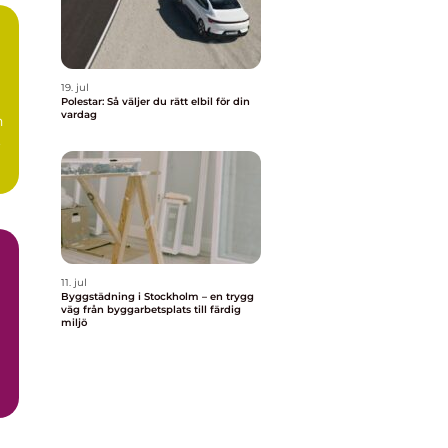
19. jul
Polestar: Så väljer du rätt elbil för din
vardag
n
.
11. jul
Byggstädning i Stockholm – en trygg
väg från byggarbetsplats till färdig
miljö