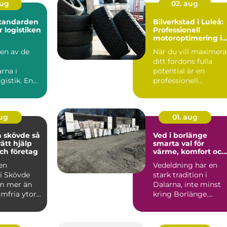
aug
02. aug
Standarden
Bilverkstad i Luleå:
r logistiken
Professionell
motoroptimering i
Luleå för maximal
 en av de
När du vill maximera
prestanda
ditt fordons fulla
rna i
potential är en
gistik. En
professionell
serad
motoroptimering i
&oum...
Lu...
aug
01. aug
skövde så
Ved i borlänge
rätt hjälp
smarta val för
ch företag
värme, komfort och
ekonomi
 en
Vedeldning har en
 i Skövde
stark tradition i
m mer än
Dalarna, inte minst
mfria ytor.
kring Borlänge.
 betyder
Många väljer ved
.
både för kä...