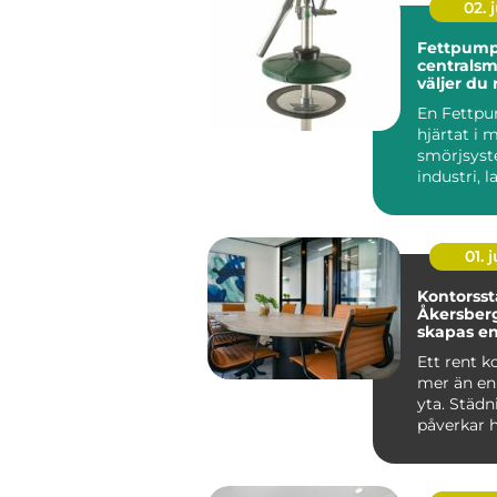
02. j
Fettpump
centralsmö
väljer du 
för din u
En Fettpu
hjärtat i
smörjsys
industri, 
entrepren
maskiner g
01. j
Kontorsst
Åkersberg
skapas en
trivsam a
Ett rent k
mer än en
yta. Städ
påverkar 
medarb...