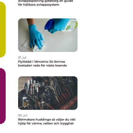
Avloppsspolning göteborg en guide
för hållbara avloppssystem
31. jul
Flyttstäd i Värnamo: Så lämnas
bostaden redo för nästa boende
30. jul
Rörmokare huddinge så väljer du rätt
hjälp för värme, vatten och trygghet