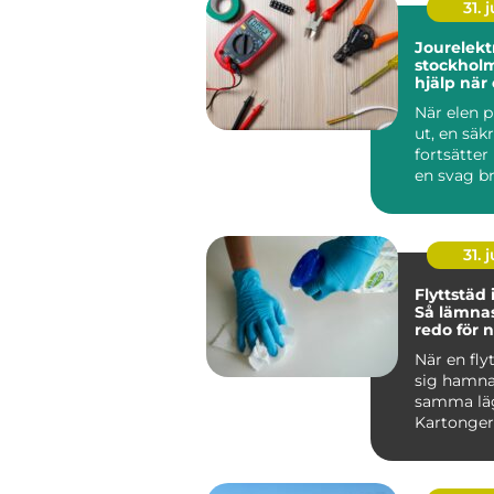
31. j
Jourelektr
stockholm sna
hjälp när
krånglar
När elen p
ut, en säk
fortsätter 
en svag br
sprider sig 
31. j
Flyttstäd
Så lämna
redo för 
boende
När en fly
sig hamna
samma lä
Kartonger
adress...