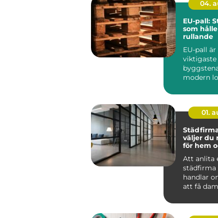
04. 
EU-pall: 
som hålle
rullande
EU-pall är
viktigaste
byggstena
modern lo
standardi
lastpall g
01. 
Städfirma 
väljer du 
för hem o
Att anlita
städfirma
handlar o
att få dam
För många
det mer t..