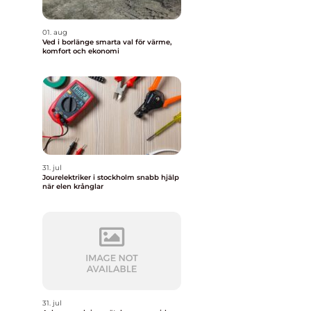
01. aug
Ved i borlänge smarta val för värme,
komfort och ekonomi
31. jul
Jourelektriker i stockholm snabb hjälp
när elen krånglar
31. jul