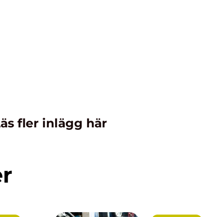
äs fler inlägg här
er