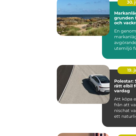
30. j
Markanlä
grunden f
och vackr
utemiljöe
En genom
markanläg
avgörande
utemiljö 
över tid. 
det hand...
19. j
Polestar: 
rätt elbil 
vardag
Att köpa e
från att va
nischat val 
ett naturlig