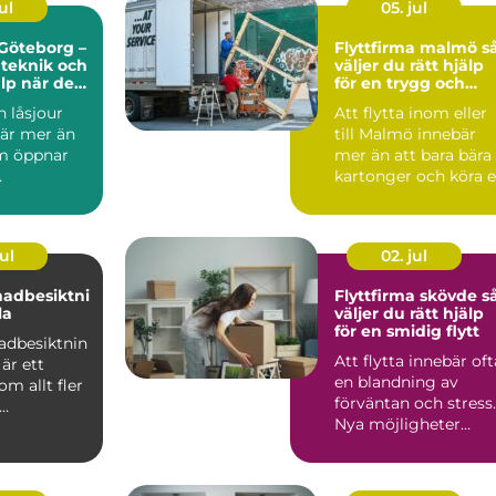
ul
05. jul
Göteborg –
Flyttfirma malmö så
 teknik och
väljer du rätt hjälp
lp när det
för en trygg och
smidig flytt
 låsjour
Att flytta inom eller
är mer än
till Malmö innebär
m öppnar
mer än att bara bära
.
kartonger och köra 
lastbil från pun...
ul
02. jul
nadbesiktni
Flyttfirma skövde så
la
väljer du rätt hjälp
för en smidig flytt
adbesiktnin
Att flytta innebär oft
är ett
en blandning av
m allt fler
förväntan och stress.
Nya möjligheter
sägare och
väntar, men
.
samtidigt ...