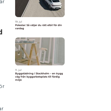
är
19. jul
Polestar: Så väljer du rätt elbil för din
vardag
d
11. jul
Byggstädning i Stockholm – en trygg
väg från byggarbetsplats till färdig
miljö
ör
ar