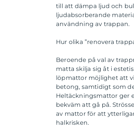
till att dämpa ljud och bu
ljudabsorberande material
användning av trappan.
Hur olika ”renovera trapp
Beroende på val av trap
matta skilja sig åt i este
löpmattor möjlighet att v
betong, samtidigt som de
Heltäckningsmattor ger e
bekväm att gå på. Strössel
av mattor för att ytterli
halkrisken.