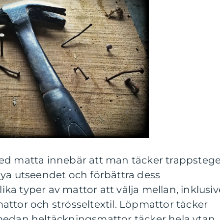
ed matta innebär att man täcker trappsteg
nya utseendet och förbättra dess
lika typer av mattor att välja mellan, inklusiv
ttor och strösseltextil. Löpmattor täcker
medan heltäckningsmattor täcker hela ytan.