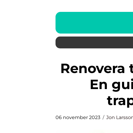
Renovera trappa med matta –
En gui
tra
06 november 2023
Jon Larsso