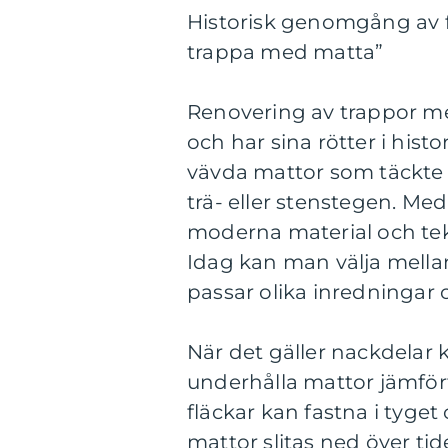
Historisk genomgång av f
trappa med matta”
Renovering av trappor me
och har sina rötter i hist
vävda mattor som täckte 
trä- eller stenstegen. Med
moderna material och tek
Idag kan man välja mella
passar olika inredningar 
När det gäller nackdelar 
underhålla mattor jämfö
fläckar kan fastna i tyg
mattor slitas ned över ti