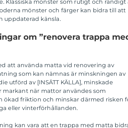
de. Klassiska mönster som rutigt och randigt 
derna mönster och färger kan bidra till att
h uppdaterad känsla.
ningar om ”renovera trappa me
med att använda matta vid renovering av
 mätning som kan nämnas är minskningen av
udie utförd av [INSÄTT KÄLLA], minskade
por markant när mattor användes som
n ökad friktion och minskar därmed risken f
tiga eller vinterförhållanden.
ning kan vara att en trappa med matta bidr