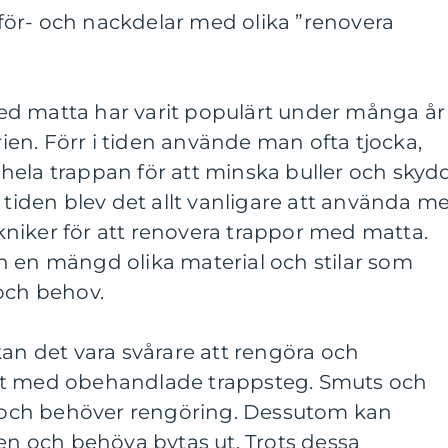
ör- och nackdelar med olika ”renovera
d matta har varit populärt under många år
orien. Förr i tiden använde man ofta tjocka,
hela trappan för att minska buller och skyd
 tiden blev det allt vanligare att använda m
niker för att renovera trappor med matta.
n en mängd olika material och stilar som
och behov.
kan det vara svårare att rengöra och
rt med obehandlade trappsteg. Smuts och
et och behöver rengöring. Dessutom kan
den och behöva bytas ut. Trots dessa