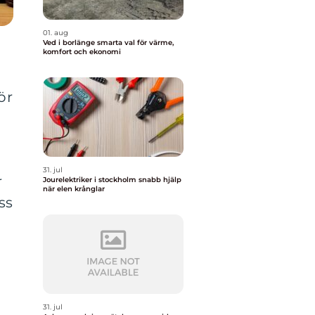
01. aug
Ved i borlänge smarta val för värme,
komfort och ekonomi
ör
31. jul
r
Jourelektriker i stockholm snabb hjälp
när elen krånglar
ss
31. jul