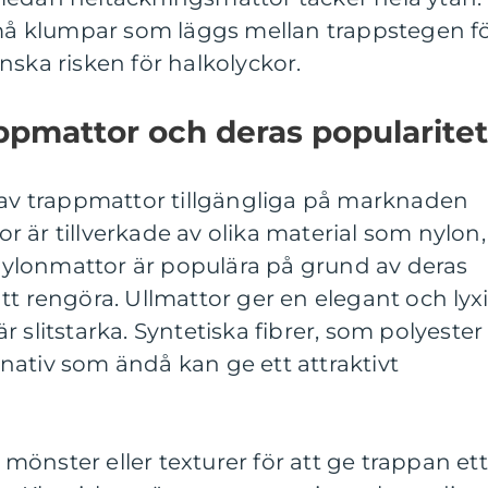
 små klumpar som läggs mellan trappstegen f
nska risken för halkolyckor.
appmattor och deras popularitet
d av trappmattor tillgängliga på marknaden
 är tillverkade av olika material som nylon,
. Nylonmattor är populära på grund av deras
tt rengöra. Ullmattor ger en elegant och lyx
 slitstarka. Syntetiska fibrer, som polyester
ernativ som ändå kan ge ett attraktivt
önster eller texturer för att ge trappan ett