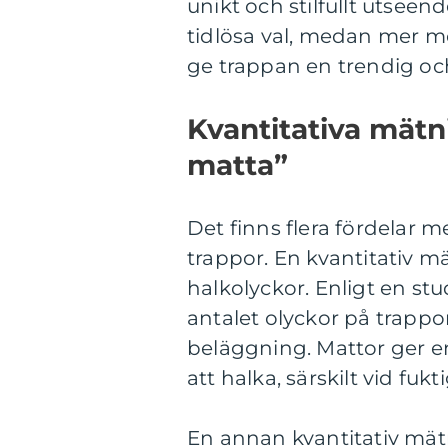
unikt och stilfullt utseen
tidlösa val, medan mer mo
ge trappan en trendig oc
Kvantitativa mät
matta”
Det finns flera fördelar 
trappor. En kvantitativ
halkolyckor. Enligt en st
antalet olyckor på trap
beläggning. Mattor ger e
att halka, särskilt vid fuk
En annan kvantitativ mät