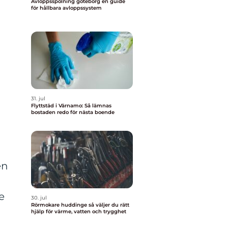
Avloppsspolning göteborg en guide
för hållbara avloppssystem
31. jul
Flyttstäd i Värnamo: Så lämnas
bostaden redo för nästa boende
en
e
30. jul
Rörmokare huddinge så väljer du rätt
hjälp för värme, vatten och trygghet