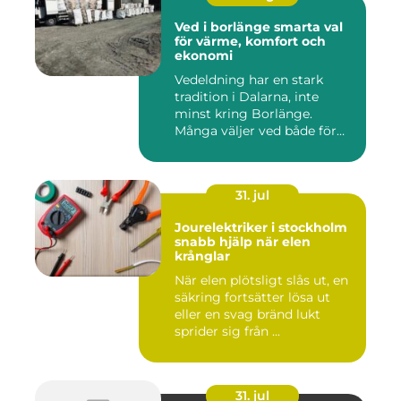
Ved i borlänge smarta val
för värme, komfort och
ekonomi
Vedeldning har en stark
tradition i Dalarna, inte
minst kring Borlänge.
Många väljer ved både för
kä...
31. jul
Jourelektriker i stockholm
snabb hjälp när elen
krånglar
När elen plötsligt slås ut, en
säkring fortsätter lösa ut
eller en svag bränd lukt
sprider sig från ...
31. jul