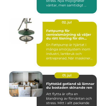
stress. Nya möjligheter
väntar, men samtidigt ...
02. jul
Fettpump för
centralsmörjning så väljer
du rätt lösning för din
utrustning
En Fettpump är hjärtat i
många smörjsystem inom
industri, lantbruk och
entreprenad. När maskiner
går...
01. jul
Flyttstäd gotland så lämnar
du bostaden skinande ren
Att flytta är ofta en
blandning av förväntan och
stress. Mitt i allt packande