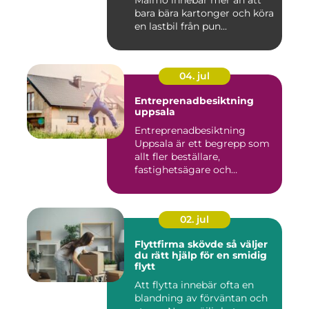
Malmö innebär mer än att
bara bära kartonger och köra
en lastbil från pun...
04. jul
Entreprenadbesiktning
uppsala
Entreprenadbesiktning
Uppsala är ett begrepp som
allt fler beställare,
fastighetsägare och
privatper...
02. jul
Flyttfirma skövde så väljer
du rätt hjälp för en smidig
flytt
Att flytta innebär ofta en
blandning av förväntan och