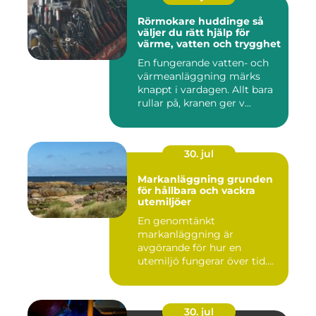
Rörmokare huddinge så
väljer du rätt hjälp för
värme, vatten och trygghet
En fungerande vatten- och
värmeanläggning märks
knappt i vardagen. Allt bara
rullar på, kranen ger v...
30. jul
Markanläggning grunden
för hållbara och vackra
utemiljöer
En genomtänkt
markanläggning är
avgörande för hur en
utemiljö fungerar över tid.
Oavsett om det hand...
30. jul