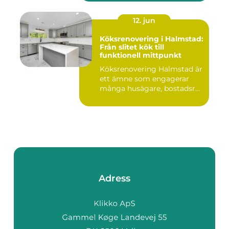
12. jun
Köksrenovering i Halmstad:
Från slitet kök till
funktionell mittpunkt
Köksrenovering Halmstad är
ett ämne som engagerar
många husägare, bostadsr...
Adress