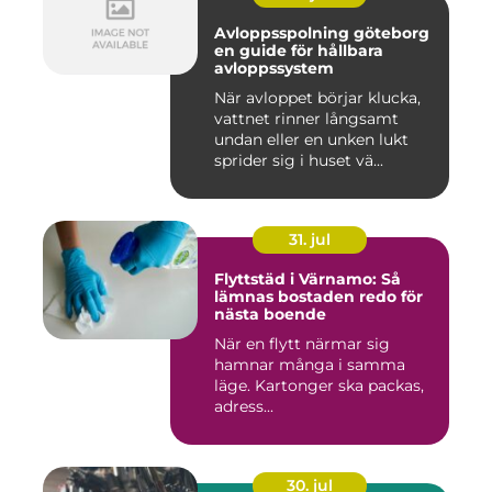
Avloppsspolning göteborg
en guide för hållbara
avloppssystem
När avloppet börjar klucka,
vattnet rinner långsamt
undan eller en unken lukt
sprider sig i huset vä...
31. jul
Flyttstäd i Värnamo: Så
lämnas bostaden redo för
nästa boende
När en flytt närmar sig
hamnar många i samma
läge. Kartonger ska packas,
adress...
30. jul