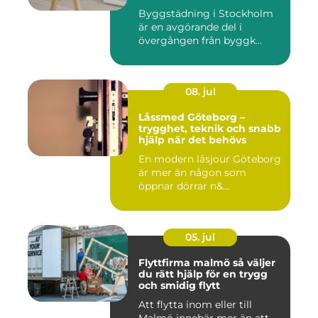
miljö
Byggstädning i Stockholm
är en avgörande del i
övergången från byggk...
08. jul
Låssmed Göteborg –
trygghet, teknik och snabb
hjälp när det behövs
En modern låsjour Göteborg
är mer än någon som
öppnar dörrar n&...
05. jul
Flyttfirma malmö så väljer
du rätt hjälp för en trygg
och smidig flytt
Att flytta inom eller till