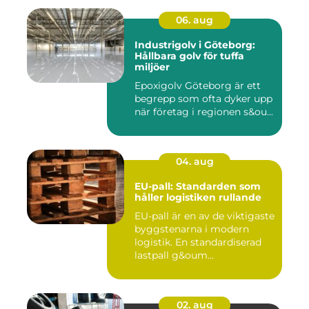
06. aug
Industrigolv i Göteborg:
Hållbara golv för tuffa
miljöer
Epoxigolv Göteborg är ett
begrepp som ofta dyker upp
när företag i regionen s&ou...
04. aug
EU-pall: Standarden som
håller logistiken rullande
EU-pall är en av de viktigaste
byggstenarna i modern
logistik. En standardiserad
lastpall g&oum...
02. aug