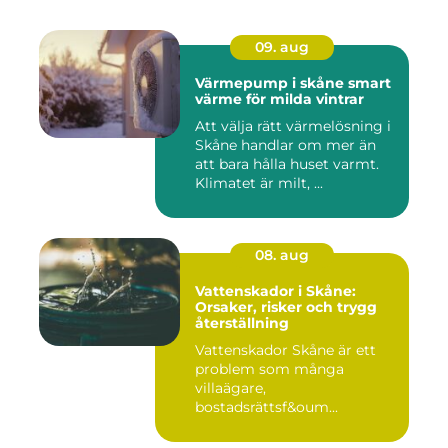
09. aug
Värmepump i skåne smart
värme för milda vintrar
Att välja rätt värmelösning i
Skåne handlar om mer än
att bara hålla huset varmt.
Klimatet är milt, ...
08. aug
Vattenskador i Skåne:
Orsaker, risker och trygg
återställning
Vattenskador Skåne är ett
problem som många
villaägare,
bostadsrättsf&oum...