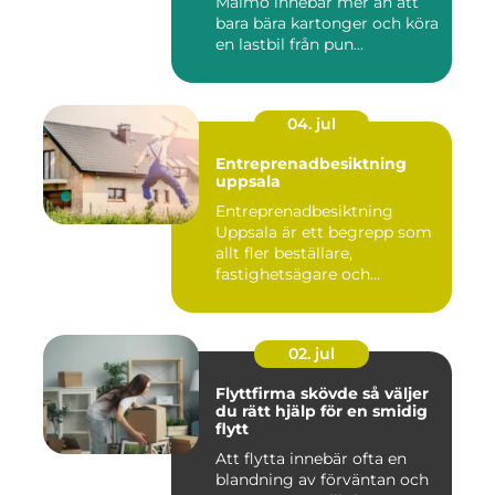
Malmö innebär mer än att
bara bära kartonger och köra
en lastbil från pun...
04. jul
Entreprenadbesiktning
uppsala
Entreprenadbesiktning
Uppsala är ett begrepp som
allt fler beställare,
fastighetsägare och
privatper...
02. jul
Flyttfirma skövde så väljer
du rätt hjälp för en smidig
flytt
Att flytta innebär ofta en
blandning av förväntan och