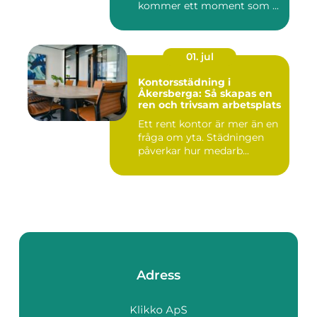
kommer ett moment som ...
01. jul
Kontorsstädning i
Åkersberga: Så skapas en
ren och trivsam arbetsplats
Ett rent kontor är mer än en
fråga om yta. Städningen
påverkar hur medarb...
Adress