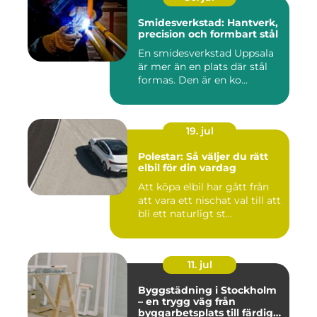
Smidesverkstad: Hantverk,
precision och formbart stål
En smidesverkstad Uppsala
är mer än en plats där stål
formas. Den är en ko...
19. jul
Polestar: Så väljer du rätt
elbil för din vardag
Att köpa elbil har gått från
att vara ett nischat val till att
bli ett naturligt st...
11. jul
Byggstädning i Stockholm
– en trygg väg från
byggarbetsplats till färdig