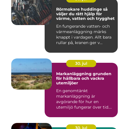
Rörmokare huddinge så
väljer du rätt hjälp för
värme, vatten och trygghet
En fungerande vatten- och
värmeanläggning märks
knappt i vardagen. Allt bara
rullar på, kranen ger v...
30. jul
Markanläggning grunden
för hållbara och vackra
utemiljöer
En genomtänkt
markanläggning är
avgörande för hur en
utemiljö fungerar över tid.
Oavsett om det hand...
30. jul