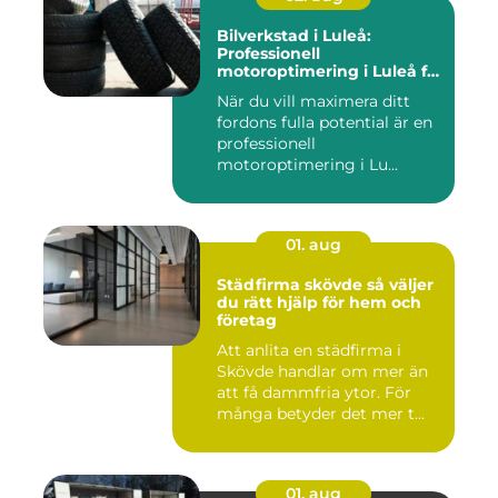
Bilverkstad i Luleå:
Professionell
motoroptimering i Luleå för
maximal prestanda
När du vill maximera ditt
fordons fulla potential är en
professionell
motoroptimering i Lu...
01. aug
Städfirma skövde så väljer
du rätt hjälp för hem och
företag
Att anlita en städfirma i
Skövde handlar om mer än
att få dammfria ytor. För
många betyder det mer t...
01. aug