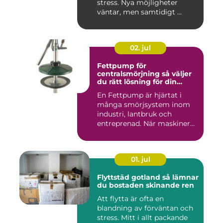
stress. Nya möjligheter
väntar, men samtidigt ...
02. jul
Fettpump för
centralsmörjning så väljer
du rätt lösning för din
utrustning
En Fettpump är hjärtat i
många smörjsystem inom
industri, lantbruk och
entreprenad. När maskiner
går...
01. jul
Flyttstäd gotland så lämnar
du bostaden skinande ren
Att flytta är ofta en
blandning av förväntan och
stress. Mitt i allt packande