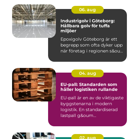
06. aug
Industrigolv i Göteborg:
Hållbara golv för tuffa
miljöer
Epoxigolv Göteborg är ett
begrepp som ofta dyker upp
när företag i regionen s&ou...
04. aug
EU-pall: Standarden som
håller logistiken rullande
EU-pall är en av de viktigaste
byggstenarna i modern
logistik. En standardiserad
lastpall g&oum...
02. aug