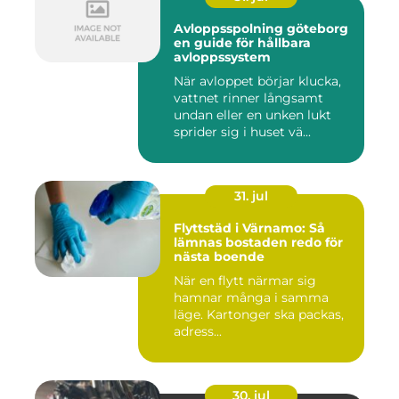
Avloppsspolning göteborg
en guide för hållbara
avloppssystem
När avloppet börjar klucka,
vattnet rinner långsamt
undan eller en unken lukt
sprider sig i huset vä...
31. jul
Flyttstäd i Värnamo: Så
lämnas bostaden redo för
nästa boende
När en flytt närmar sig
hamnar många i samma
läge. Kartonger ska packas,
adress...
30. jul