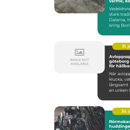
värme, k
ekonomi
Vedeldnin
stark tradi
Dalarna, i
kring Bor
Många väl
både för kä
31. j
Avloppss
göteborg en guid
för hållba
avloppss
När avlopp
klucka, va
långsamt 
en unken l
sig i huset 
30. j
Rörmoka
huddinge så välj