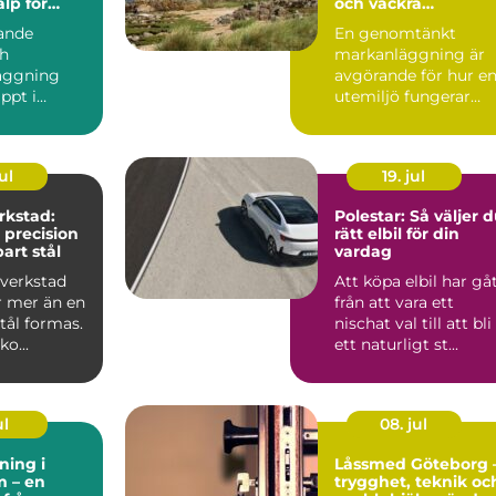
älp för
och vackra
tten och
utemiljöer
ande
En genomtänkt
ch
markanläggning är
äggning
avgörande för hur e
ppt i
utemiljö fungerar
Allt bara
över tid. Oavsett om
 kranen ger
det hand...
ul
19. jul
rkstad:
Polestar: Så väljer 
 precision
rätt elbil för din
art stål
vardag
verkstad
Att köpa elbil har gå
r mer än en
från att vara ett
stål formas.
nischat val till att bli
o...
ett naturligt st...
ul
08. jul
ning i
Låssmed Göteborg 
m – en
trygghet, teknik oc