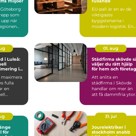
uffa miljöer
rullande
 Göteborg
EU-pall är en av de
grepp som
viktigaste
 upp när
byggstenarna i
regionen
modern logistik. En
standardiserad
lastpall g&oum...
aug
01. aug
d i Luleå:
Städfirma skövde så
ell
väljer du rätt hjälp
mering i
för hem och företa
 maximal
ll maximera
Att anlita en
a
s fulla
städfirma i Skövde
är en
handlar om mer än
ell
att få dammfria ytor
mering i
För många betyder
det mer t...
aug
31. jul
länge
Jourelektriker i
l för
stockholm snabb