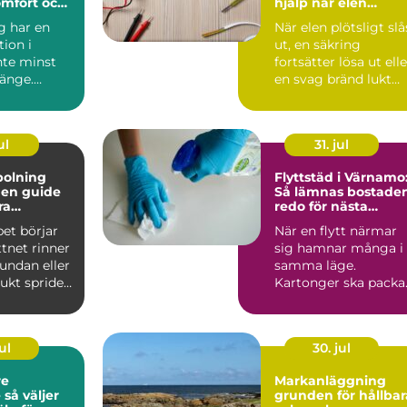
omfort och
hjälp när elen
krånglar
g har en
När elen plötsligt slå
tion i
ut, en säkring
nte minst
fortsätter lösa ut elle
länge.
en svag bränd lukt
jer ved
sprider sig från ...
...
ul
31. jul
polning
Flyttstäd i Värnamo
e
Så lämnas bostade
ra
redo för nästa
ystem
boende
et börjar
När en flytt närmar
ttnet rinner
sig hamnar många i
undan eller
samma läge.
ukt sprider
Kartonger ska packa
vä...
adress...
ul
30. jul
re
Markanläggning
er
grunden för hållbar