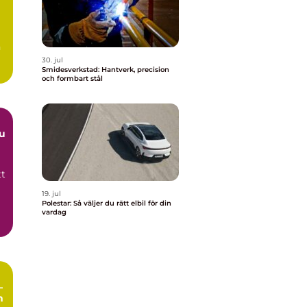
n
30. jul
Smidesverkstad: Hantverk, precision
och formbart stål
du
tt
19. jul
Polestar: Så väljer du rätt elbil för din
vardag
–
h