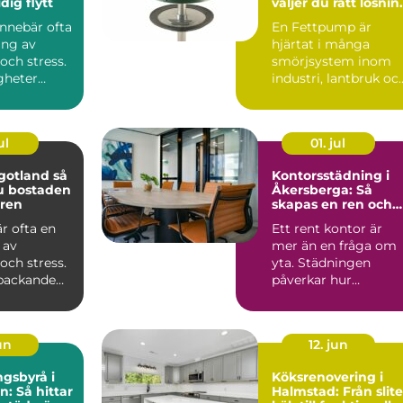
dig flytt
väljer du rätt lösnin
för din utrustning
 innebär ofta
En Fettpump är
ing av
hjärtat i många
och stress.
smörjsystem inom
gheter
industri, lantbruk oc
en
entreprenad. När
..
maskiner går...
ul
01. jul
gotland så
Kontorsstädning i
u bostaden
Åkersberga: Så
 ren
skapas en ren och
trivsam arbetsplats
är ofta en
Ett rent kontor är
 av
mer än en fråga om
och stress.
yta. Städningen
t packande
påverkar hur
tt moment
medarb...
un
12. jun
gsbyrå i
Köksrenovering i
n: Så hittar
Halmstad: Från slite