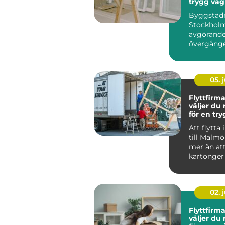
trygg väg
byggarbets
Byggstädn
färdig mil
Stockholm
avgörande 
övergånge
byggk...
05. j
Flyttfirma
väljer du 
för en tr
smidig fly
Att flytta
till Malmö
mer än att
kartonger
lastbil från
02. j
Flyttfirma
väljer du 