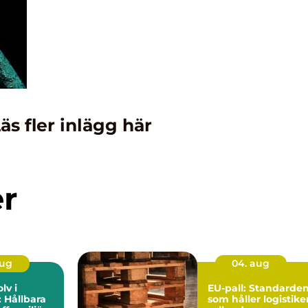
äs fler inlägg här
er
aug
04. aug
lv i
EU-pall: Standarde
 Hållbara
som håller logistike