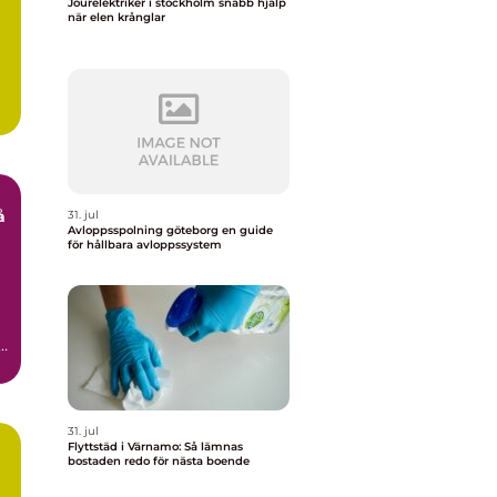
Jourelektriker i stockholm snabb hjälp
när elen krånglar
31. jul
Avloppsspolning göteborg en guide
för hållbara avloppssystem
g
.
31. jul
Flyttstäd i Värnamo: Så lämnas
bostaden redo för nästa boende