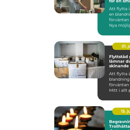
för en smi
Att flytta
en blandn
förväntan 
Nya möjli
väntar, m
samtidigt .
01. j
Flyttstäd 
lämnar d
skinande
Att flytta 
blandning
förväntan 
Mitt i all
kommer e
som ...
15. j
Begravnin
Trollhätta