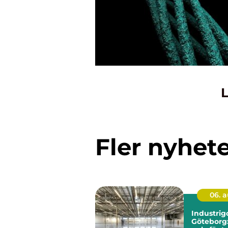
L
Fler nyhet
06. 
Industrigo
Göteborg: