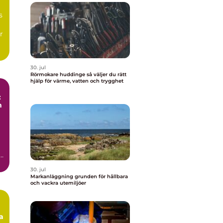
s
r
30. jul
Rörmokare huddinge så väljer du rätt
hjälp för värme, vatten och trygghet
:
n
s,
30. jul
Markanläggning grunden för hållbara
och vackra utemiljöer
a