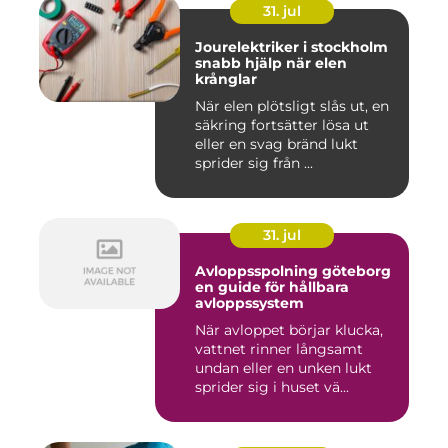
31. jul
Jourelektriker i stockholm
snabb hjälp när elen
krånglar
När elen plötsligt slås ut, en
säkring fortsätter lösa ut
eller en svag bränd lukt
sprider sig från ...
31. jul
Avloppsspolning göteborg
en guide för hållbara
avloppssystem
När avloppet börjar klucka,
vattnet rinner långsamt
undan eller en unken lukt
sprider sig i huset vä...