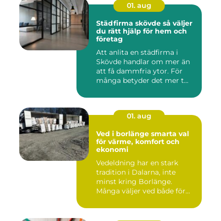
01. aug
Städfirma skövde så väljer
du rätt hjälp för hem och
företag
Att anlita en städfirma i
Skövde handlar om mer än
att få dammfria ytor. För
många betyder det mer t...
01. aug
Ved i borlänge smarta val
för värme, komfort och
ekonomi
Vedeldning har en stark
tradition i Dalarna, inte
minst kring Borlänge.
Många väljer ved både för
kä...