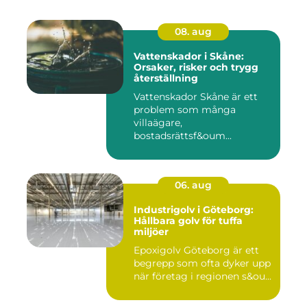
08. aug
Vattenskador i Skåne:
Orsaker, risker och trygg
återställning
Vattenskador Skåne är ett
problem som många
villaägare,
bostadsrättsf&oum...
06. aug
Industrigolv i Göteborg:
Hållbara golv för tuffa
miljöer
Epoxigolv Göteborg är ett
begrepp som ofta dyker upp
när företag i regionen s&ou...