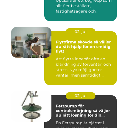
Uppsala är ett begrepp som
allt fler beställare,
fastighetsägare och
privatper...
02. jul
Flyttfirma skövde så väljer
du rätt hjälp för en smidig
flytt
Att flytta innebär ofta en
blandning av förväntan och
stress. Nya möjligheter
väntar, men samtidigt ...
02. jul
Fettpump för
centralsmörjning så väljer
du rätt lösning för din
utrustning
En Fettpump är hjärtat i