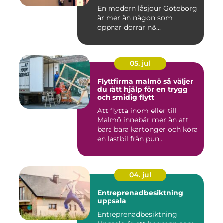
En modern låsjour Göteborg
är mer än någon som
öppnar dörrar n&...
05. jul
Flyttfirma malmö så väljer
du rätt hjälp för en trygg
och smidig flytt
Att flytta inom eller till
Malmö innebär mer än att
bara bära kartonger och köra
en lastbil från pun...
04. jul
Entreprenadbesiktning
uppsala
Entreprenadbesiktning