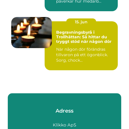
påverkar hur medarb...
15. jun
Begravningsbyrå i
Trollhättan: Så hittar du
tryggt stöd när någon dör
När någon dör förändras
tillvaron på ett ögonblick.
Sorg, chock...
Adress