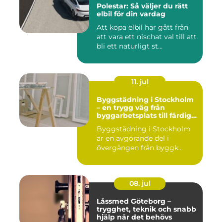
Polestar: Så väljer du rätt
elbil för din vardag
Att köpa elbil har gått från
att vara ett nischat val till att
bli ett naturligt st...
11. jul
Byggstädning i Stockholm
– en trygg väg från
byggarbetsplats till färdig
miljö
Byggstädning i Stockholm
är en avgörande del i
övergången från byggk...
08. jul
Låssmed Göteborg –
trygghet, teknik och snabb
hjälp när det behövs