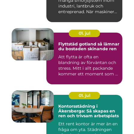
många smörjsystem inom
industri, lantbruk och
entreprenad. När maskiner
går...
01. jul
Flyttstäd gotland så lämnar
du bostaden skinande ren
Att flytta är ofta en
blandning av förväntan och
stress. Mitt i allt packande
kommer ett moment som ...
01. jul
Kontorsstädning i
Åkersberga: Så skapas en
ren och trivsam arbetsplats
Ett rent kontor är mer än en
fråga om yta. Städningen