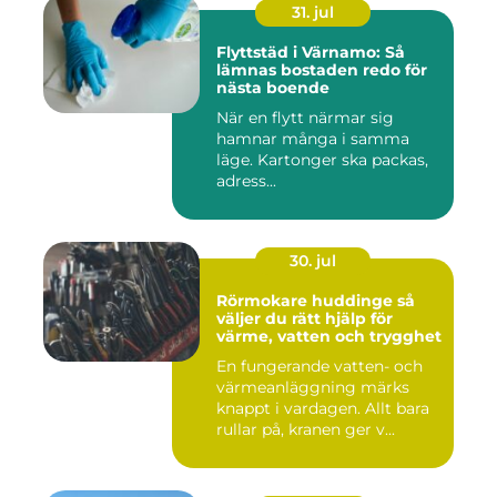
31. jul
Flyttstäd i Värnamo: Så
lämnas bostaden redo för
nästa boende
När en flytt närmar sig
hamnar många i samma
läge. Kartonger ska packas,
adress...
30. jul
Rörmokare huddinge så
väljer du rätt hjälp för
värme, vatten och trygghet
En fungerande vatten- och
värmeanläggning märks
knappt i vardagen. Allt bara
rullar på, kranen ger v...