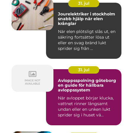
31. jul
Jourelektriker i stockholm
snabb hjälp när elen
krånglar
När elen plötsligt slås ut, en
säkring fortsätter lösa ut
eller en svag bränd lukt
sprider sig från ...
31. jul
Avloppsspolning göteborg
en guide för hållbara
avloppssystem
När avloppet börjar klucka,
vattnet rinner långsamt
undan eller en unken lukt
sprider sig i huset vä...