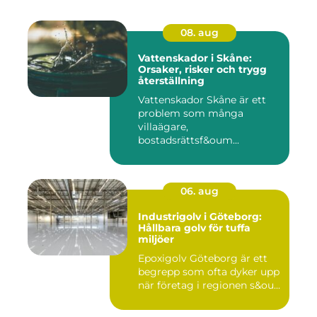
08. aug
Vattenskador i Skåne:
Orsaker, risker och trygg
återställning
Vattenskador Skåne är ett
problem som många
villaägare,
bostadsrättsf&oum...
06. aug
Industrigolv i Göteborg:
Hållbara golv för tuffa
miljöer
Epoxigolv Göteborg är ett
begrepp som ofta dyker upp
när företag i regionen s&ou...