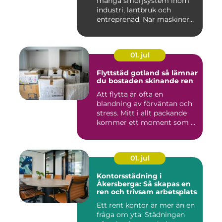
många smörjsystem inom
industri, lantbruk och
entreprenad. När maskiner
går...
01. jul
Flyttstäd gotland så lämnar
du bostaden skinande ren
Att flytta är ofta en
blandning av förväntan och
stress. Mitt i allt packande
kommer ett moment som ...
01. jul
Kontorsstädning i
Åkersberga: Så skapas en
ren och trivsam arbetsplats
Ett rent kontor är mer än en
fråga om yta. Städningen