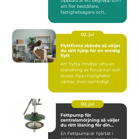
Uppsala är ett begrepp som
allt fler beställare,
fastighetsägare och
privatper...
02. jul
Flyttfirma skövde så väljer
du rätt hjälp för en smidig
flytt
Att flytta innebär ofta en
blandning av förväntan och
stress. Nya möjligheter
väntar, men samtidigt ...
02. jul
Fettpump för
centralsmörjning så väljer
du rätt lösning för din
utrustning
En Fettpump är hjärtat i