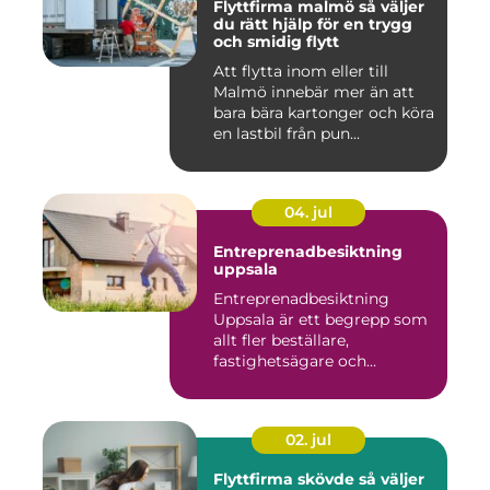
Flyttfirma malmö så väljer
du rätt hjälp för en trygg
och smidig flytt
Att flytta inom eller till
Malmö innebär mer än att
bara bära kartonger och köra
en lastbil från pun...
04. jul
Entreprenadbesiktning
uppsala
Entreprenadbesiktning
Uppsala är ett begrepp som
allt fler beställare,
fastighetsägare och
privatper...
02. jul
Flyttfirma skövde så väljer