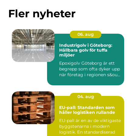
Fler nyheter
06. aug
Industrigolv i Göteborg:
Hållbara golv för tuffa
miljöer
Epoxigolv Göteborg är ett
begrepp som ofta dyker upp
när företag i regionen s&ou...
04. aug
EU-pall: Standarden som
håller logistiken rullande
EU-pall är en av de viktigaste
byggstenarna i modern
logistik. En standardiserad