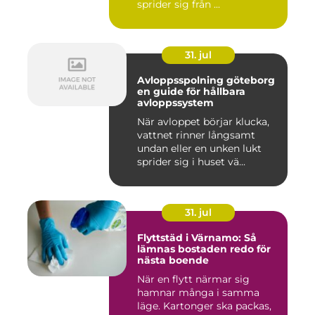
sprider sig från ...
31. jul
Avloppsspolning göteborg
en guide för hållbara
avloppssystem
När avloppet börjar klucka,
vattnet rinner långsamt
undan eller en unken lukt
sprider sig i huset vä...
31. jul
Flyttstäd i Värnamo: Så
lämnas bostaden redo för
nästa boende
När en flytt närmar sig
hamnar många i samma
läge. Kartonger ska packas,