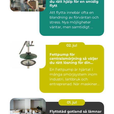
du rätt hjälp för en smidig
flytt
Att flytta innebär ofta en
blandning av förväntan och
stress. Nya möjligheter
väntar, men samtidigt ...
02. jul
Fettpump för
centralsmörjning så väljer
du rätt lösning för din
utrustning
En Fettpump är hjärtat i
många smörjsystem inom
industri, lantbruk och
entreprenad. När maskiner
går...
01. jul
Flyttstäd gotland så lämnar