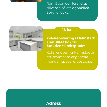
När någon dör förändras
tillvaron på ett ögonblick.
Sorg, chock...
12. jun
Köksrenovering i Halmstad:
Från slitet kök till
funktionell mittpunkt
Köksrenovering Halmstad är
ett ämne som engagerar
många husägare, bostadsr...
Adress