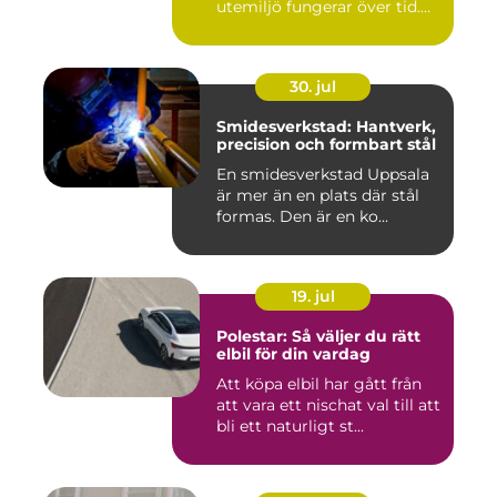
utemiljö fungerar över tid.
Oavsett om det hand...
30. jul
Smidesverkstad: Hantverk,
precision och formbart stål
En smidesverkstad Uppsala
är mer än en plats där stål
formas. Den är en ko...
19. jul
Polestar: Så väljer du rätt
elbil för din vardag
Att köpa elbil har gått från
att vara ett nischat val till att
bli ett naturligt st...