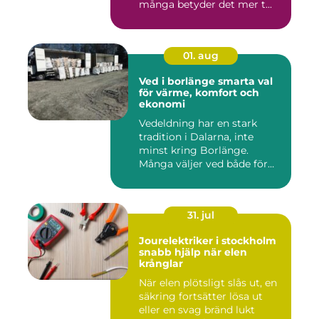
många betyder det mer t...
01. aug
Ved i borlänge smarta val
för värme, komfort och
ekonomi
Vedeldning har en stark
tradition i Dalarna, inte
minst kring Borlänge.
Många väljer ved både för
kä...
31. jul
Jourelektriker i stockholm
snabb hjälp när elen
krånglar
När elen plötsligt slås ut, en
säkring fortsätter lösa ut
eller en svag bränd lukt