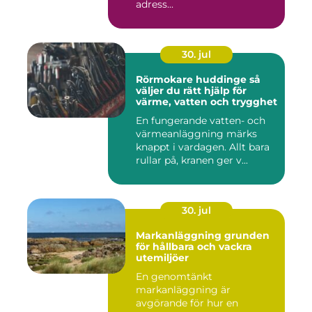
adress...
30. jul
Rörmokare huddinge så
väljer du rätt hjälp för
värme, vatten och trygghet
En fungerande vatten- och
värmeanläggning märks
knappt i vardagen. Allt bara
rullar på, kranen ger v...
30. jul
Markanläggning grunden
för hållbara och vackra
utemiljöer
En genomtänkt
markanläggning är
avgörande för hur en