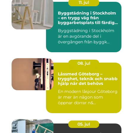
11. jul
Byggstädning i Stockholm
– en trygg väg från
byggarbetsplats till färdig
miljö
Byggstädning i Stockholm
är en avgörande del i
övergången från byggk...
08. jul
Låssmed Göteborg –
trygghet, teknik och snabb
hjälp när det behövs
En modern låsjour Göteborg
är mer än någon som
öppnar dörrar n&...
05. jul