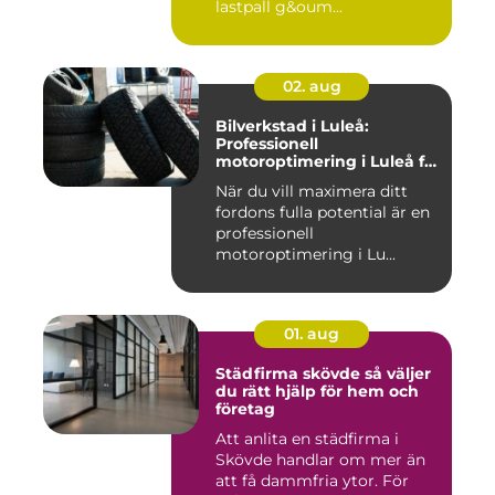
lastpall g&oum...
02. aug
Bilverkstad i Luleå:
Professionell
motoroptimering i Luleå för
maximal prestanda
När du vill maximera ditt
fordons fulla potential är en
professionell
motoroptimering i Lu...
01. aug
Städfirma skövde så väljer
du rätt hjälp för hem och
företag
Att anlita en städfirma i
Skövde handlar om mer än
att få dammfria ytor. För