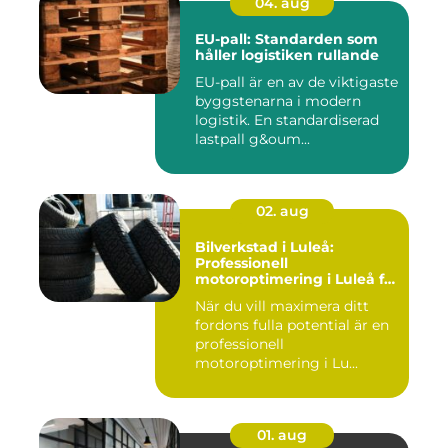
04. aug
EU-pall: Standarden som
håller logistiken rullande
EU-pall är en av de viktigaste
byggstenarna i modern
logistik. En standardiserad
lastpall g&oum...
02. aug
Bilverkstad i Luleå:
Professionell
motoroptimering i Luleå för
maximal prestanda
När du vill maximera ditt
fordons fulla potential är en
professionell
motoroptimering i Lu...
01. aug