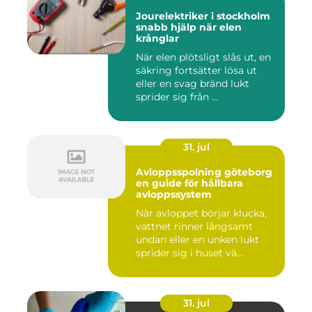
Jourelektriker i stockholm
snabb hjälp när elen
krånglar
När elen plötsligt slås ut, en
säkring fortsätter lösa ut
eller en svag bränd lukt
sprider sig från ...
31. jul
Avloppsspolning göteborg
en guide för hållbara
avloppssystem
När avloppet börjar klucka,
vattnet rinner långsamt
undan eller en unken lukt
sprider sig i huset vä...
31. jul