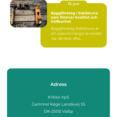
12. jun
Byggföretag i Eskilstuna
som förenar kvalitet och
hållbarhet
Byggföretag Eskilstuna är
ett sökord många använder
när de letar efte...
Adress