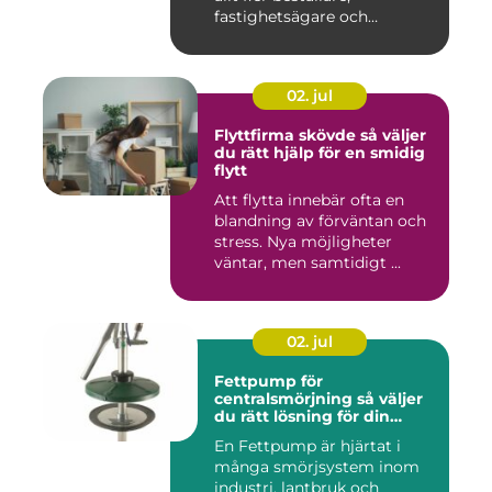
fastighetsägare och
privatper...
02. jul
Flyttfirma skövde så väljer
du rätt hjälp för en smidig
flytt
Att flytta innebär ofta en
blandning av förväntan och
stress. Nya möjligheter
väntar, men samtidigt ...
02. jul
Fettpump för
centralsmörjning så väljer
du rätt lösning för din
utrustning
En Fettpump är hjärtat i
många smörjsystem inom
industri, lantbruk och