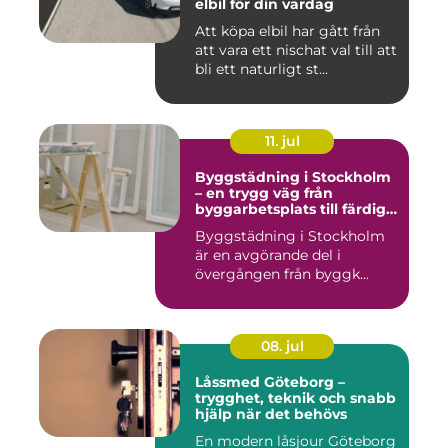
elbil för din vardag
Att köpa elbil har gått från
att vara ett nischat val till att
bli ett naturligt st...
11. jul
Byggstädning i Stockholm
– en trygg väg från
byggarbetsplats till färdig
miljö
Byggstädning i Stockholm
är en avgörande del i
övergången från byggk...
08. jul
Låssmed Göteborg –
trygghet, teknik och snabb
hjälp när det behövs
En modern låsjour Göteborg