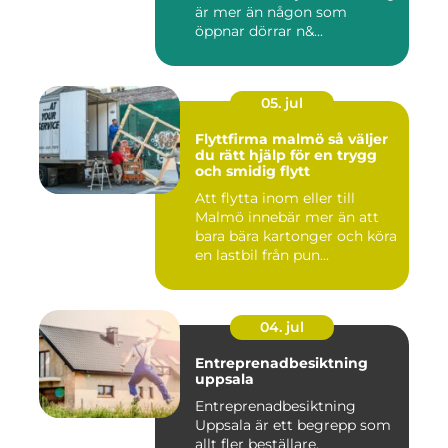
är mer än någon som
öppnar dörrar n&...
05. jul
Flyttfirma malmö så väljer
du rätt hjälp för en trygg
och smidig flytt
Att flytta inom eller till
Malmö innebär mer än att
bara bära kartonger och köra
en lastbil från pun...
04. jul
Entreprenadbesiktning
uppsala
Entreprenadbesiktning
Uppsala är ett begrepp som
allt fler beställare,