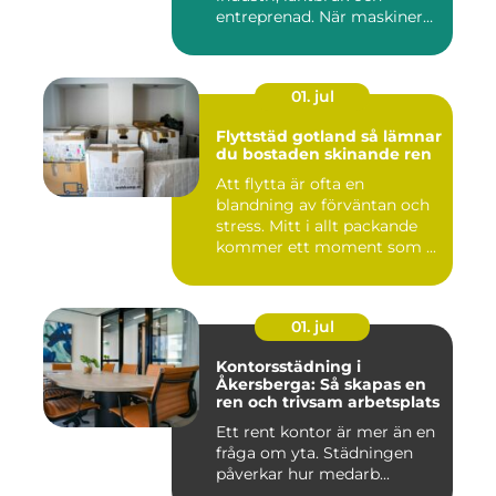
entreprenad. När maskiner
går...
01. jul
Flyttstäd gotland så lämnar
du bostaden skinande ren
Att flytta är ofta en
blandning av förväntan och
stress. Mitt i allt packande
kommer ett moment som ...
01. jul
Kontorsstädning i
Åkersberga: Så skapas en
ren och trivsam arbetsplats
Ett rent kontor är mer än en
fråga om yta. Städningen
påverkar hur medarb...