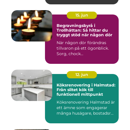
15. jun
Begravningsbyrå i
Trollhättan: Så hittar du
tryggt stöd när någon dör
När någon dör förändras
tillvaron på ett ögonblick.
Sorg, chock...
12. jun
Köksrenovering i Halmstad:
Från slitet kök till
funktionell mittpunkt
Köksrenovering Halmstad är
ett ämne som engagerar
många husägare, bostadsr...