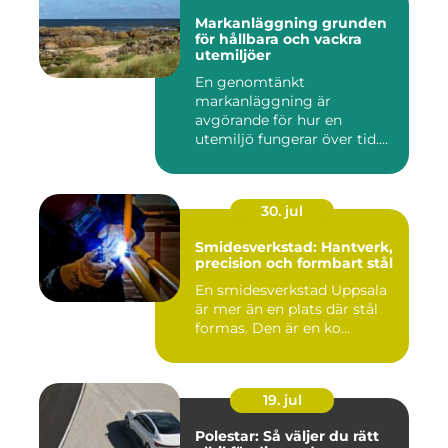
Markanläggning grunden
för hållbara och vackra
utemiljöer
En genomtänkt
markanläggning är
avgörande för hur en
utemiljö fungerar över tid.
Oavsett om det hand...
30. jul
Smidesverkstad: Hantverk,
precision och formbart stål
En smidesverkstad Uppsala
är mer än en plats där stål
formas. Den är en ko...
19. jul
Polestar: Så väljer du rätt