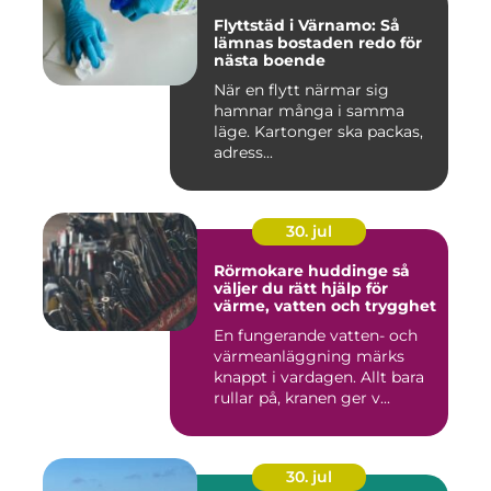
Flyttstäd i Värnamo: Så
lämnas bostaden redo för
nästa boende
När en flytt närmar sig
hamnar många i samma
läge. Kartonger ska packas,
adress...
30. jul
Rörmokare huddinge så
väljer du rätt hjälp för
värme, vatten och trygghet
En fungerande vatten- och
värmeanläggning märks
knappt i vardagen. Allt bara
rullar på, kranen ger v...
30. jul