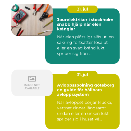
31. jul
Jourelektriker i stockholm
snabb hjälp när elen
krånglar
När elen plötsligt slås ut, en
säkring fortsätter lösa ut
eller en svag bränd lukt
sprider sig från ...
31. jul
Avloppsspolning göteborg
en guide för hållbara
avloppssystem
När avloppet börjar klucka,
vattnet rinner långsamt
undan eller en unken lukt
sprider sig i huset vä...