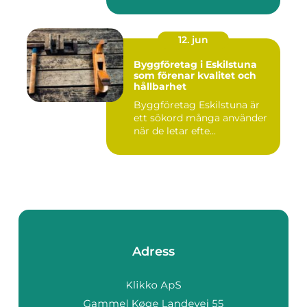
12. jun
Byggföretag i Eskilstuna
som förenar kvalitet och
hållbarhet
Byggföretag Eskilstuna är
ett sökord många använder
när de letar efte...
Adress