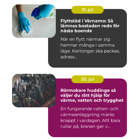
31. jul
Flyttstäd i Värnamo: Så
lämnas bostaden redo för
nästa boende
När en flytt närmar sig
hamnar många i samma
läge. Kartonger ska packas,
adress...
30. jul
Rörmokare huddinge så
väljer du rätt hjälp för
värme, vatten och trygghet
En fungerande vatten- och
värmeanläggning märks
knappt i vardagen. Allt bara
rullar på, kranen ger v...