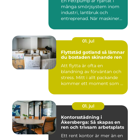
En Fettpump är hjärtat i
många smörjsystem inom
industri, lantbruk och
entreprenad. När maskiner
går...
01. jul
Flyttstäd gotland så lämnar
du bostaden skinande ren
Att flytta är ofta en
blandning av förväntan och
stress. Mitt i allt packande
kommer ett moment som ...
01. jul
Kontorsstädning i
Åkersberga: Så skapas en
ren och trivsam arbetsplats
Ett rent kontor är mer än en