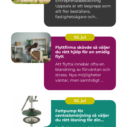
Entreprenadbesiktning
Uppsala är ett begrepp som
allt fler beställare,
fastighetsägare och
privatper...
02. jul
Flyttfirma skövde så väljer
du rätt hjälp för en smidig
flytt
Att flytta innebär ofta en
blandning av förväntan och
stress. Nya möjligheter
väntar, men samtidigt ...
02. jul
Fettpump för
centralsmörjning så väljer
du rätt lösning för din
utrustning