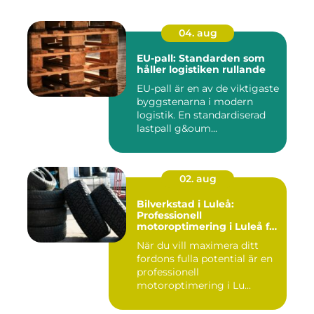
04. aug
EU-pall: Standarden som
håller logistiken rullande
EU-pall är en av de viktigaste
byggstenarna i modern
logistik. En standardiserad
lastpall g&oum...
02. aug
Bilverkstad i Luleå:
Professionell
motoroptimering i Luleå för
maximal prestanda
När du vill maximera ditt
fordons fulla potential är en
professionell
motoroptimering i Lu...