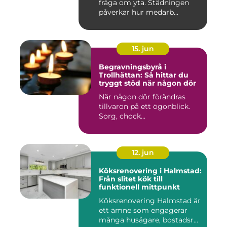
fråga om yta. Städningen
påverkar hur medarb...
15. jun
Begravningsbyrå i
Trollhättan: Så hittar du
tryggt stöd när någon dör
När någon dör förändras
tillvaron på ett ögonblick.
Sorg, chock...
12. jun
Köksrenovering i Halmstad:
Från slitet kök till
funktionell mittpunkt
Köksrenovering Halmstad är
ett ämne som engagerar
många husägare, bostadsr...