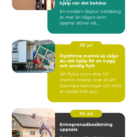
hjälp när det behövs
En modern låsjour Göteborg
är mer än någon som
öppnar dörrar n&...
05. jul
Flyttfirma malmö så väljer
du rätt hjälp för en trygg
och smidig flytt
Att flytta inom eller till
Malmö innebär mer än att
bara bära kartonger och köra
en lastbil från pun...
04. jul
Entreprenadbesiktning
uppsala