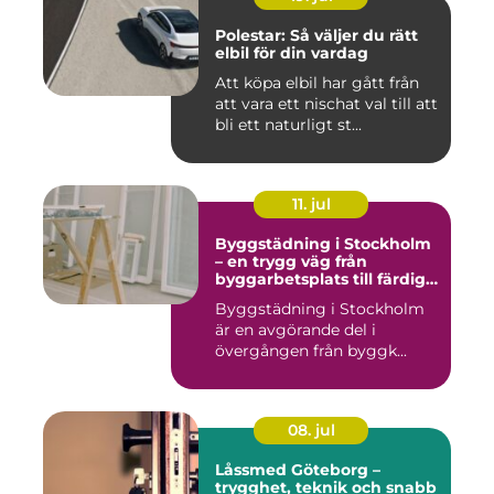
Polestar: Så väljer du rätt
elbil för din vardag
Att köpa elbil har gått från
att vara ett nischat val till att
bli ett naturligt st...
11. jul
Byggstädning i Stockholm
– en trygg väg från
byggarbetsplats till färdig
miljö
Byggstädning i Stockholm
är en avgörande del i
övergången från byggk...
08. jul
Låssmed Göteborg –
trygghet, teknik och snabb