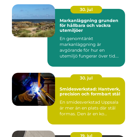
30. jul
Markanläggning grunden
för hållbara och vackra
utemiljöer
En genomtänkt
markanläggning är
avgörande för hur en
utemiljö fungerar över tid.
Oavsett om det hand...
30. jul
Smidesverkstad: Hantverk,
precision och formbart stål
En smidesverkstad Uppsala
är mer än en plats där stål
formas. Den är en ko...
19. jul