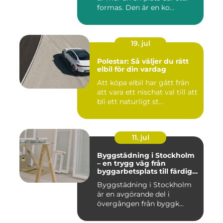
formas. Den är en ko...
19. jul
Polestar: Så väljer du rätt
elbil för din vardag
Att köpa elbil har gått från
att vara ett nischat val till att
bli ett naturligt st...
11. jul
Byggstädning i Stockholm
– en trygg väg från
byggarbetsplats till färdig
miljö
Byggstädning i Stockholm
är en avgörande del i
övergången från byggk...