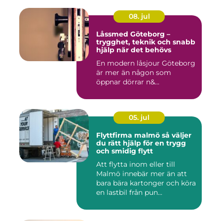
08. jul
Låssmed Göteborg –
trygghet, teknik och snabb
hjälp när det behövs
En modern låsjour Göteborg
är mer än någon som
öppnar dörrar n&...
05. jul
Flyttfirma malmö så väljer
du rätt hjälp för en trygg
och smidig flytt
Att flytta inom eller till
Malmö innebär mer än att
bara bära kartonger och köra
en lastbil från pun...