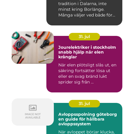
tradition i Dalarna, inte
minst kring Borlänge.
Många väljer ved både för
kä...
31. jul
Jourelektriker i stockholm
snabb hjälp när elen
krånglar
När elen plötsligt slås ut, en
säkring fortsätter lösa ut
eller en svag bränd lukt
sprider sig från ...
31. jul
Avloppsspolning göteborg
en guide för hållbara
avloppssystem
När avloppet börjar klucka,