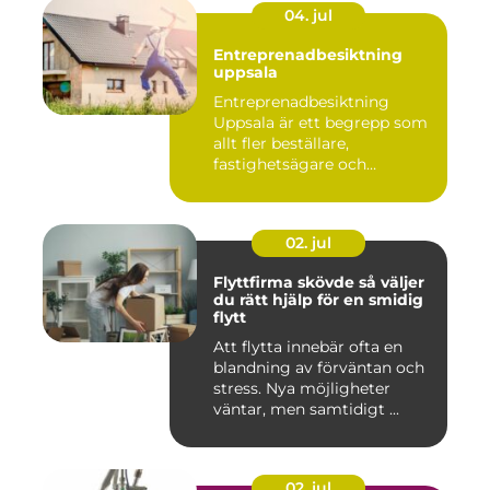
04. jul
Entreprenadbesiktning
uppsala
Entreprenadbesiktning
Uppsala är ett begrepp som
allt fler beställare,
fastighetsägare och
privatper...
02. jul
Flyttfirma skövde så väljer
du rätt hjälp för en smidig
flytt
Att flytta innebär ofta en
blandning av förväntan och
stress. Nya möjligheter
väntar, men samtidigt ...
02. jul