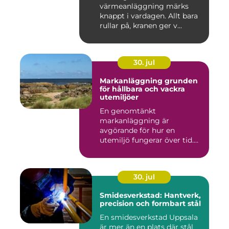
värmeanläggning märks
knappt i vardagen. Allt bara
rullar på, kranen ger v...
30. jul
Markanläggning grunden
för hållbara och vackra
utemiljöer
En genomtänkt
markanläggning är
avgörande för hur en
utemiljö fungerar över tid.
Oavsett om det hand...
30. jul
Smidesverkstad: Hantverk,
precision och formbart stål
En smidesverkstad Uppsala
är mer än en plats där stål