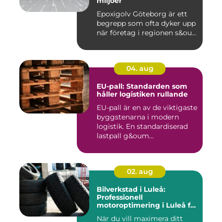
miljöer
Epoxigolv Göteborg är ett
begrepp som ofta dyker upp
när företag i regionen s&ou...
04. aug
EU-pall: Standarden som
håller logistiken rullande
EU-pall är en av de viktigaste
byggstenarna i modern
logistik. En standardiserad
lastpall g&oum...
02. aug
Bilverkstad i Luleå:
Professionell
motoroptimering i Luleå för
maximal prestanda
När du vill maximera ditt