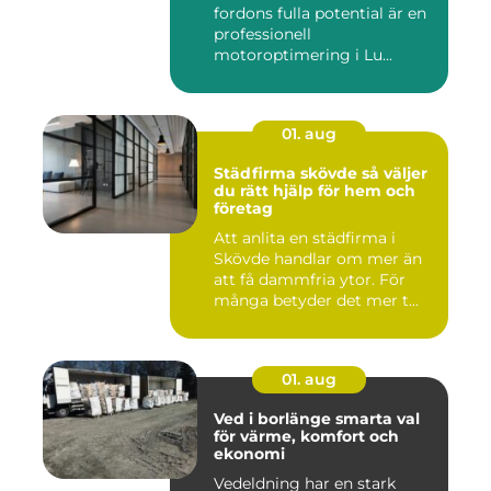
fordons fulla potential är en
professionell
motoroptimering i Lu...
01. aug
Städfirma skövde så väljer
du rätt hjälp för hem och
företag
Att anlita en städfirma i
Skövde handlar om mer än
att få dammfria ytor. För
många betyder det mer t...
01. aug
Ved i borlänge smarta val
för värme, komfort och
ekonomi
Vedeldning har en stark