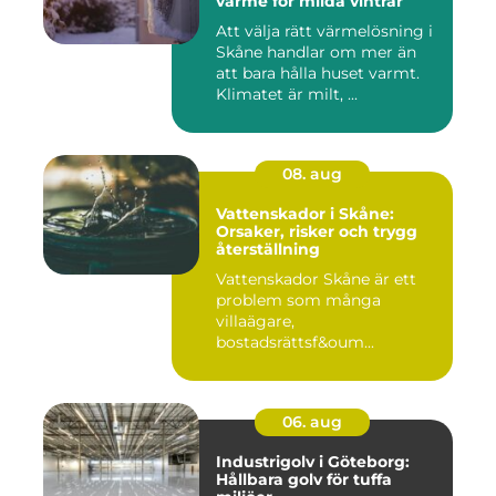
värme för milda vintrar
Att välja rätt värmelösning i
Skåne handlar om mer än
att bara hålla huset varmt.
Klimatet är milt, ...
08. aug
Vattenskador i Skåne:
Orsaker, risker och trygg
återställning
Vattenskador Skåne är ett
problem som många
villaägare,
bostadsrättsf&oum...
06. aug
Industrigolv i Göteborg:
Hållbara golv för tuffa