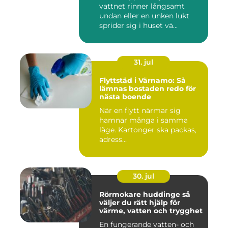
vattnet rinner långsamt
undan eller en unken lukt
sprider sig i huset vä...
31. jul
Flyttstäd i Värnamo: Så
lämnas bostaden redo för
nästa boende
När en flytt närmar sig
hamnar många i samma
läge. Kartonger ska packas,
adress...
30. jul
Rörmokare huddinge så
väljer du rätt hjälp för
värme, vatten och trygghet
En fungerande vatten- och