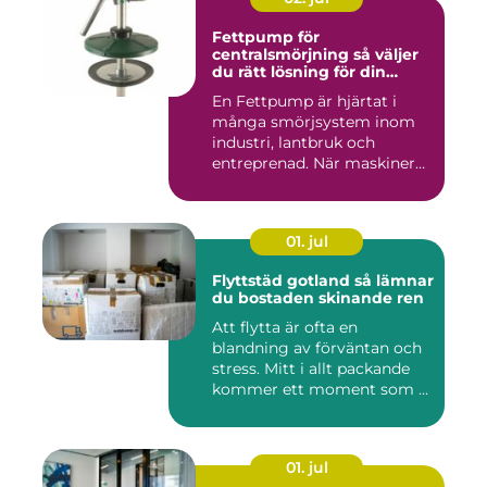
Fettpump för
centralsmörjning så väljer
du rätt lösning för din
utrustning
En Fettpump är hjärtat i
många smörjsystem inom
industri, lantbruk och
entreprenad. När maskiner
går...
01. jul
Flyttstäd gotland så lämnar
du bostaden skinande ren
Att flytta är ofta en
blandning av förväntan och
stress. Mitt i allt packande
kommer ett moment som ...
01. jul