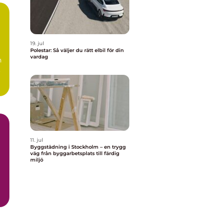
19. jul
Polestar: Så väljer du rätt elbil för din
vardag
n
.
11. jul
Byggstädning i Stockholm – en trygg
väg från byggarbetsplats till färdig
miljö