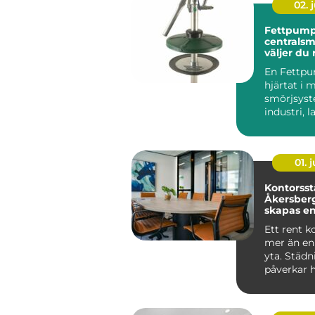
02. j
Fettpump
centralsmö
väljer du 
för din u
En Fettpu
hjärtat i
smörjsys
industri, 
entrepren
maskiner g
01. j
Kontorsst
Åkersberg
skapas en
trivsam a
Ett rent k
mer än en
yta. Städ
påverkar 
medarb...