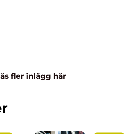
äs fler inlägg här
er