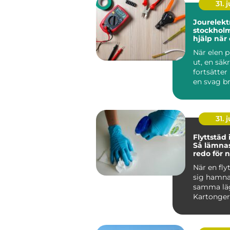
31. j
Jourelektr
stockholm sna
hjälp när
krånglar
När elen p
ut, en säk
fortsätter 
en svag br
sprider sig 
31. j
Flyttstäd
Så lämna
redo för 
boende
När en fly
sig hamna
samma lä
Kartonger
adress...