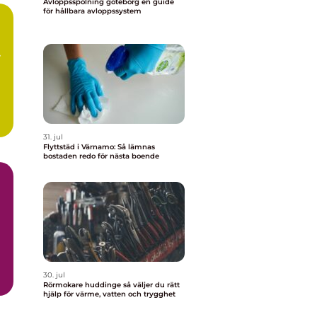
Avloppsspolning göteborg en guide
för hållbara avloppssystem
31. jul
Flyttstäd i Värnamo: Så lämnas
bostaden redo för nästa boende
30. jul
Rörmokare huddinge så väljer du rätt
hjälp för värme, vatten och trygghet