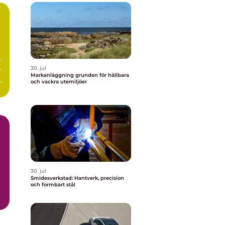
r
30. jul
r
Markanläggning grunden för hållbara
r
och vackra utemiljöer
30. jul
Smidesverkstad: Hantverk, precision
och formbart stål