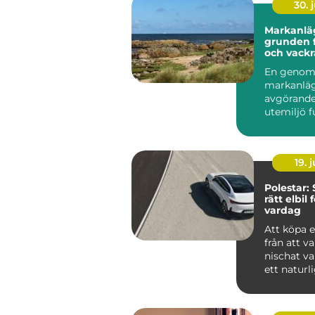
30. j
Markanlä
grunden f
och vackr
utemiljöe
En genom
markanläg
avgörande
utemiljö 
över tid. 
det hand...
19. j
Polestar: 
rätt elbil 
vardag
Att köpa e
från att va
nischat val 
ett naturlig