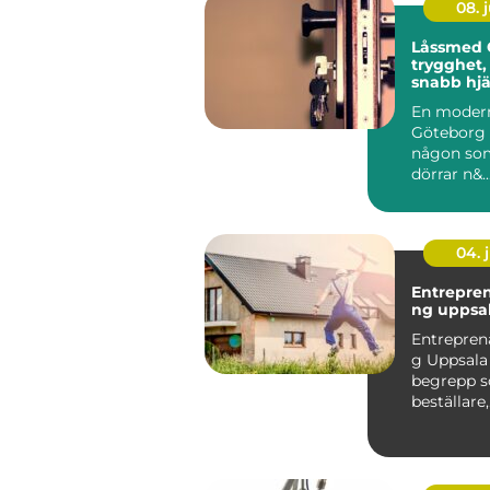
08. j
Låssmed 
trygghet,
snabb hjä
behövs
En modern
Göteborg 
någon so
dörrar n&..
04. j
Entrepre
ng uppsa
Entrepren
g Uppsala 
begrepp so
beställare,
fastighet
privatper..