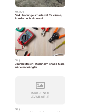
01. aug
Ved i borlänge smarta val för värme,
komfort och ekonomi
31. jul
Jourelektriker i stockholm snabb hjälp
när elen krånglar
31. jul