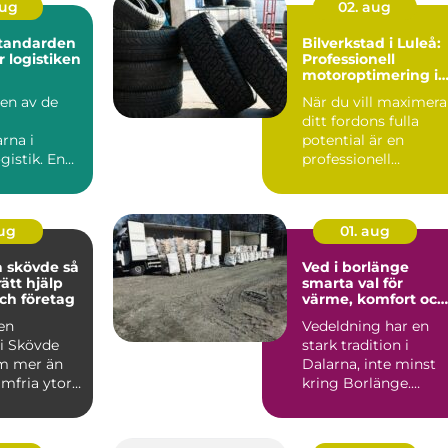
aug
02. aug
Standarden
Bilverkstad i Luleå:
r logistiken
Professionell
motoroptimering i
Luleå för maximal
 en av de
När du vill maximera
prestanda
ditt fordons fulla
rna i
potential är en
gistik. En
professionell
serad
motoroptimering i
&oum...
Lu...
aug
01. aug
skövde så
Ved i borlänge
rätt hjälp
smarta val för
ch företag
värme, komfort och
ekonomi
 en
Vedeldning har en
 i Skövde
stark tradition i
m mer än
Dalarna, inte minst
mfria ytor.
kring Borlänge.
 betyder
Många väljer ved
.
både för kä...