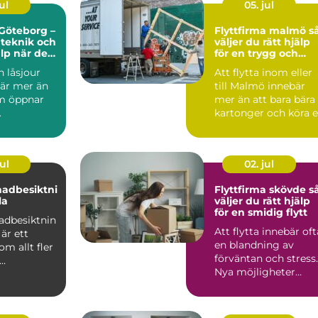
ul
05. jul
Göteborg –
Flyttfirma malmö så
 teknik och
väljer du rätt hjälp
lp när det
för en trygg och
smidig flytt
 låsjour
Att flytta inom eller
är mer än
till Malmö innebär
m öppnar
mer än att bara bära
.
kartonger och köra 
lastbil från pun...
ul
02. jul
nadbesiktni
Flyttfirma skövde så
la
väljer du rätt hjälp
för en smidig flytt
adbesiktnin
Att flytta innebär oft
är ett
en blandning av
m allt fler
förväntan och stress.
Nya möjligheter
sägare och
väntar, men
.
samtidigt ...