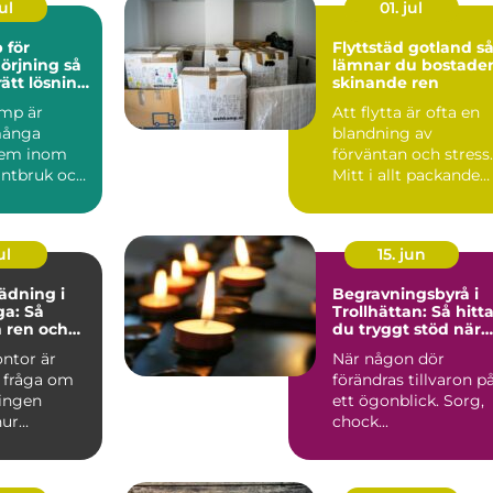
ul
01. jul
 för
Flyttstäd gotland så
rjning så
lämnar du bostade
rätt lösning
skinande ren
trustning
mp är
Att flytta är ofta en
 många
blandning av
tem inom
förväntan och stress.
lantbruk och
Mitt i allt packande
ad. När
kommer ett momen
år...
som ...
ul
15. jun
ädning i
Begravningsbyrå i
a: Så
Trollhättan: Så hitt
 ren och
du tryggt stöd när
rbetsplats
någon dör
ontor är
När någon dör
 fråga om
förändras tillvaron p
ningen
ett ögonblick. Sorg,
hur
chock...