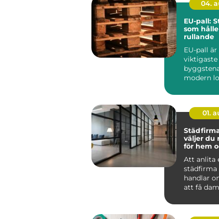
04. 
EU-pall: 
som hålle
rullande
EU-pall är
viktigaste
byggstena
modern lo
standardi
lastpall g
01. 
Städfirma 
väljer du 
för hem o
Att anlita
städfirma
handlar o
att få dam
För många
det mer t..