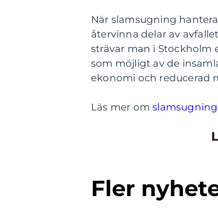
När slamsugning hanteras 
återvinna delar av avfall
strävar man i Stockholm 
som möjligt av de insamlad
ekonomi och reducerad m
Läs mer om
slamsugning
L
Fler nyhet