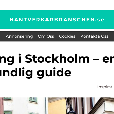
HANTVERKARBRANSCHEN.
se
Annonsering
Om Oss
Cookies
Kontakta Oss
undlig guide
Inspirat