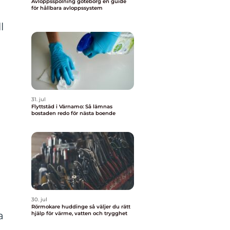
Avloppsspolning göteborg en guide
för hållbara avloppssystem
l
31. jul
Flyttstäd i Värnamo: Så lämnas
bostaden redo för nästa boende
30. jul
Rörmokare huddinge så väljer du rätt
a
hjälp för värme, vatten och trygghet