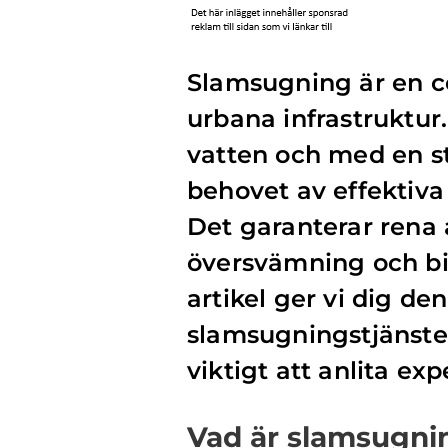
Slamsugning är en cen
urbana infrastruktur
vatten och med en s
behovet av effektiv
Det garanterar rena 
översvämning och bidr
artikel ger vi dig de
slamsugningstjänster
viktigt att anlita exp
Vad är slamsugni