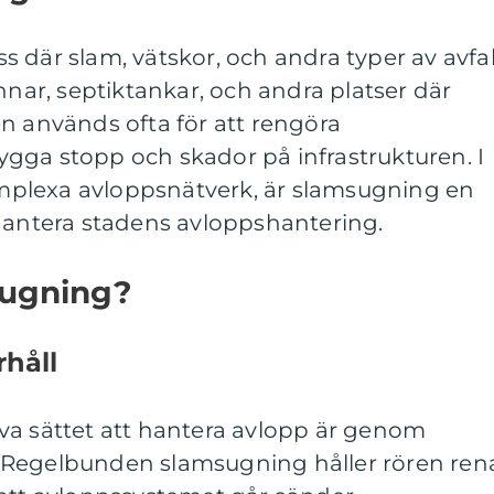
 där slam, vätskor, och andra typer av avfal
nnar, septiktankar, och andra platser där
n används ofta för att rengöra
gga stopp och skador på infrastrukturen. I
plexa avloppsnätverk, är slamsugning en
 hantera stadens avloppshantering.
sugning?
håll
va sättet att hantera avlopp är genom
 Regelbunden slamsugning håller rören ren