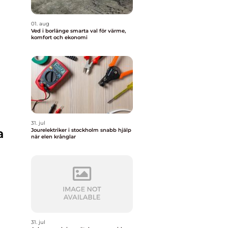
01. aug
Ved i borlänge smarta val för värme,
komfort och ekonomi
31. jul
a
Jourelektriker i stockholm snabb hjälp
när elen krånglar
31. jul