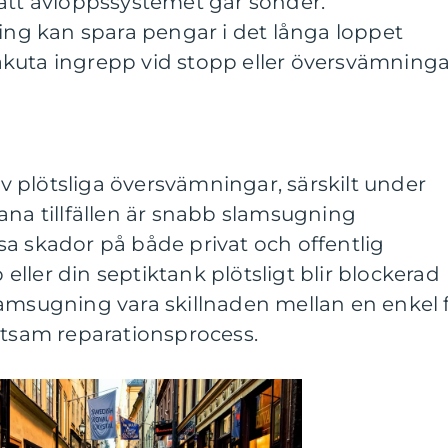
 att avloppssystemet går sönder.
g kan spara pengar i det långa loppet
kuta ingrepp vid stopp eller översvämninga
 plötsliga översvämningar, särskilt under
ana tillfällen är snabb slamsugning
a skador på både privat och offentlig
ller din septiktank plötsligt blir blockerad
amsugning vara skillnaden mellan en enkel f
stsam reparationsprocess.