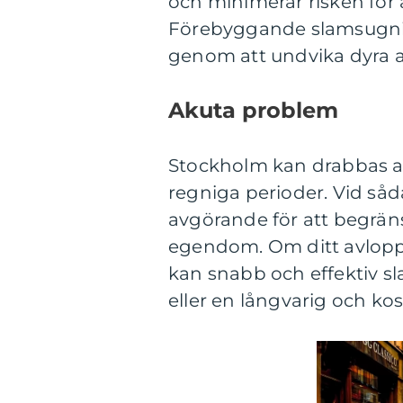
och minimerar risken för
Förebyggande slamsugnin
genom att undvika dyra a
Akuta problem
Stockholm kan drabbas av
regniga perioder. Vid såd
avgörande för att begräns
egendom. Om ditt avlopp e
kan snabb och effektiv sl
eller en långvarig och ko