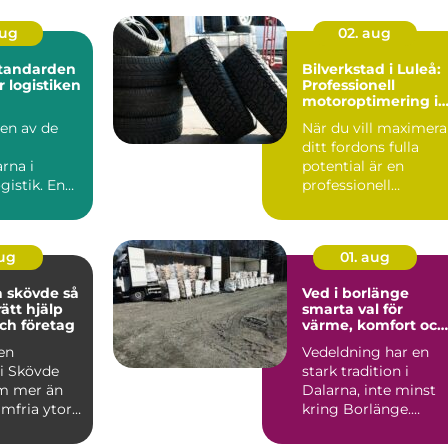
aug
02. aug
Standarden
Bilverkstad i Luleå:
r logistiken
Professionell
motoroptimering i
Luleå för maximal
 en av de
När du vill maximera
prestanda
ditt fordons fulla
rna i
potential är en
gistik. En
professionell
serad
motoroptimering i
&oum...
Lu...
aug
01. aug
skövde så
Ved i borlänge
rätt hjälp
smarta val för
ch företag
värme, komfort och
ekonomi
 en
Vedeldning har en
 i Skövde
stark tradition i
m mer än
Dalarna, inte minst
mfria ytor.
kring Borlänge.
 betyder
Många väljer ved
.
både för kä...